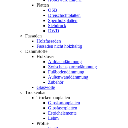
Platten
OSB
Dreischichtplatten
Sperrholzplatten
Siebdruck
DWD
Fassaden
Holzfassaden
Fassaden nicht holzhaltig
Dämmstoffe
Holzfaser
Aufdachdämmung
Zwischensparrendämmung
Fußbodendämmung
Außenwanddämmung
Zubehör
Glaswolle
Trockenbau
Trockenbauplatten
Gipskartonplatten
Gipsfaserplatten
Estrichelemente
Lehm
Profile