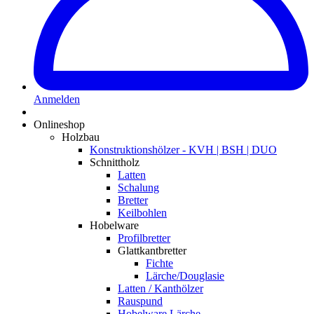
Anmelden
Onlineshop
Holzbau
Konstruktionshölzer - KVH | BSH | DUO
Schnittholz
Latten
Schalung
Bretter
Keilbohlen
Hobelware
Profilbretter
Glattkantbretter
Fichte
Lärche/Douglasie
Latten / Kanthölzer
Rauspund
Hobelware Lärche