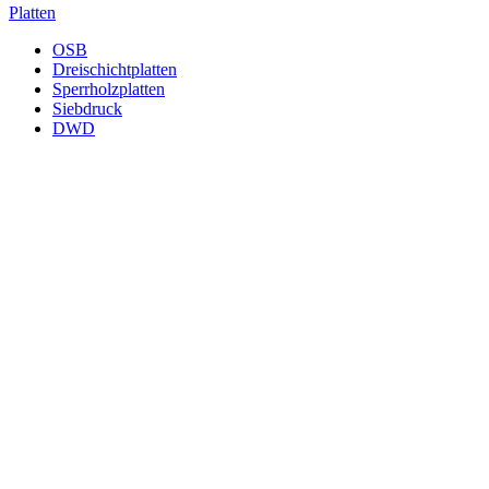
Platten
OSB
Dreischichtplatten
Sperrholzplatten
Siebdruck
DWD