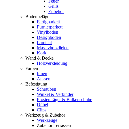
Feuer
Grills
Zubehör
Bodenbeläge
Fertigparkett
Furnierparkett
Vinylböden
Designböden
Laminat
Massivholzdielen
Kork
Wand & Decke
Holzverkleidung
Farben
Innen
Aussen
Befestigung
Schrauben
Winkel & Verbinder
Pfostenträger & Balkenschuhe
Dübel
Clips
Werkzeug & Zubehör
Werkzeuge
Zubehör Terrassen