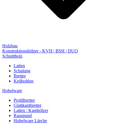
Holzbau
Konstruktionshölzer - KVH | BSH | DUO
Schnittholz
Latten
Schalung
Bretter
Keilbohlen
Hobelware
Profilbretter
Glattkantbretter
Latten / Kanthölzer
Rauspund
Hobelware Lärche