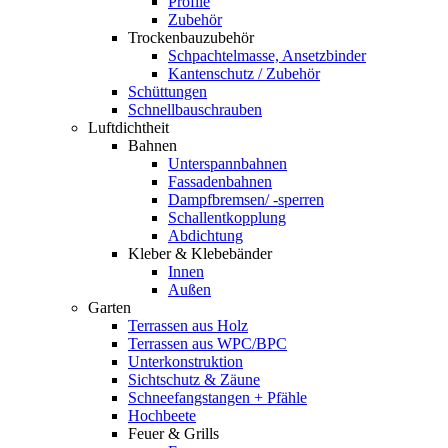
Profile
Zubehör
Trockenbauzubehör
Schpachtelmasse, Ansetzbinder
Kantenschutz / Zubehör
Schüttungen
Schnellbauschrauben
Luftdichtheit
Bahnen
Unterspannbahnen
Fassadenbahnen
Dampfbremsen/ -sperren
Schallentkopplung
Abdichtung
Kleber & Klebebänder
Innen
Außen
Garten
Terrassen aus Holz
Terrassen aus WPC/BPC
Unterkonstruktion
Sichtschutz & Zäune
Schneefangstangen + Pfähle
Hochbeete
Feuer & Grills