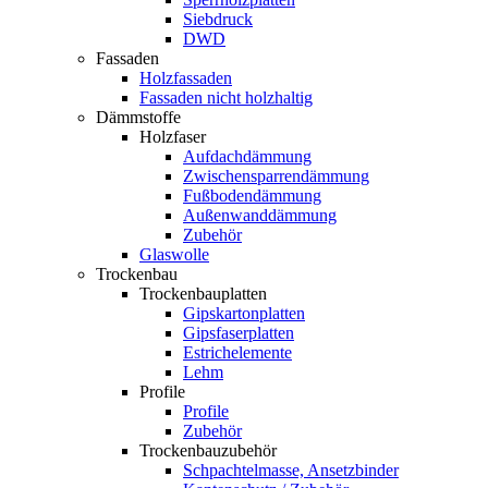
Siebdruck
DWD
Fassaden
Holzfassaden
Fassaden nicht holzhaltig
Dämmstoffe
Holzfaser
Aufdachdämmung
Zwischensparrendämmung
Fußbodendämmung
Außenwanddämmung
Zubehör
Glaswolle
Trockenbau
Trockenbauplatten
Gipskartonplatten
Gipsfaserplatten
Estrichelemente
Lehm
Profile
Profile
Zubehör
Trockenbauzubehör
Schpachtelmasse, Ansetzbinder