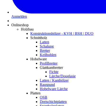
Anmelden
Onlineshop
Holzbau
Konstruktionshölzer - KVH | BSH | DUO
Schnittholz
Latten
Schalung
Bretter
Keilbohlen
Hobelware
Profilbretter
Glattkantbretter
Fichte
Lärche/Douglasie
Latten / Kanthölzer
Rauspund
Hobelware Lärche
Platten
OSB
Dreischichtplatten
Sperrholzplatten