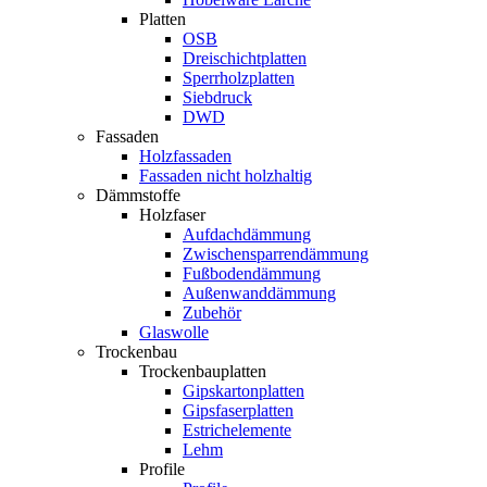
Platten
OSB
Dreischichtplatten
Sperrholzplatten
Siebdruck
DWD
Fassaden
Holzfassaden
Fassaden nicht holzhaltig
Dämmstoffe
Holzfaser
Aufdachdämmung
Zwischensparrendämmung
Fußbodendämmung
Außenwanddämmung
Zubehör
Glaswolle
Trockenbau
Trockenbauplatten
Gipskartonplatten
Gipsfaserplatten
Estrichelemente
Lehm
Profile