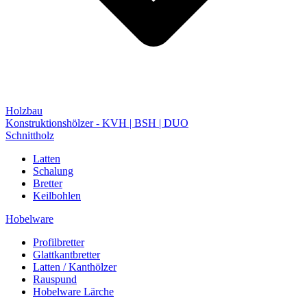
Holzbau
Konstruktionshölzer - KVH | BSH | DUO
Schnittholz
Latten
Schalung
Bretter
Keilbohlen
Hobelware
Profilbretter
Glattkantbretter
Latten / Kanthölzer
Rauspund
Hobelware Lärche