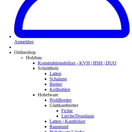
Anmelden
Onlineshop
Holzbau
Konstruktionshölzer - KVH | BSH | DUO
Schnittholz
Latten
Schalung
Bretter
Keilbohlen
Hobelware
Profilbretter
Glattkantbretter
Fichte
Lärche/Douglasie
Latten / Kanthölzer
Rauspund
Hobelware Lärche