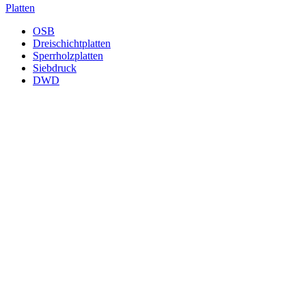
Platten
OSB
Dreischichtplatten
Sperrholzplatten
Siebdruck
DWD