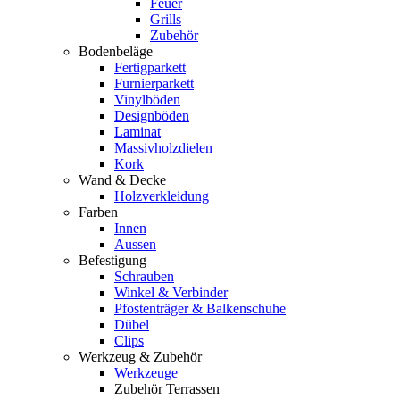
Feuer
Grills
Zubehör
Bodenbeläge
Fertigparkett
Furnierparkett
Vinylböden
Designböden
Laminat
Massivholzdielen
Kork
Wand & Decke
Holzverkleidung
Farben
Innen
Aussen
Befestigung
Schrauben
Winkel & Verbinder
Pfostenträger & Balkenschuhe
Dübel
Clips
Werkzeug & Zubehör
Werkzeuge
Zubehör Terrassen