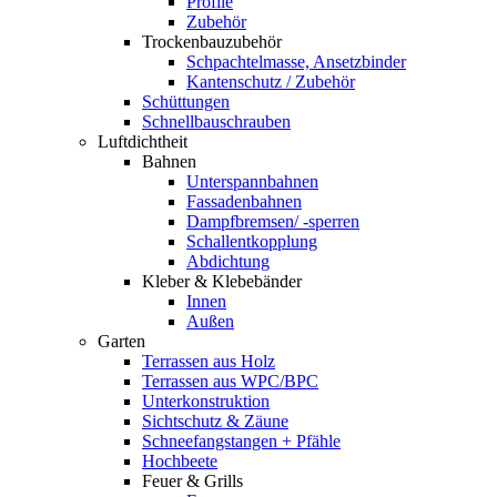
Profile
Zubehör
Trockenbauzubehör
Schpachtelmasse, Ansetzbinder
Kantenschutz / Zubehör
Schüttungen
Schnellbauschrauben
Luftdichtheit
Bahnen
Unterspannbahnen
Fassadenbahnen
Dampfbremsen/ -sperren
Schallentkopplung
Abdichtung
Kleber & Klebebänder
Innen
Außen
Garten
Terrassen aus Holz
Terrassen aus WPC/BPC
Unterkonstruktion
Sichtschutz & Zäune
Schneefangstangen + Pfähle
Hochbeete
Feuer & Grills