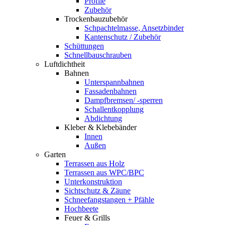
Profile
Zubehör
Trockenbauzubehör
Schpachtelmasse, Ansetzbinder
Kantenschutz / Zubehör
Schüttungen
Schnellbauschrauben
Luftdichtheit
Bahnen
Unterspannbahnen
Fassadenbahnen
Dampfbremsen/ -sperren
Schallentkopplung
Abdichtung
Kleber & Klebebänder
Innen
Außen
Garten
Terrassen aus Holz
Terrassen aus WPC/BPC
Unterkonstruktion
Sichtschutz & Zäune
Schneefangstangen + Pfähle
Hochbeete
Feuer & Grills