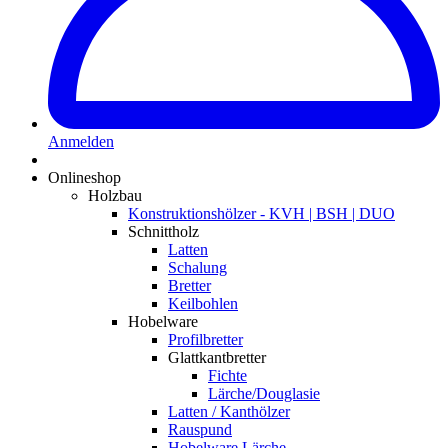
Anmelden
Onlineshop
Holzbau
Konstruktionshölzer - KVH | BSH | DUO
Schnittholz
Latten
Schalung
Bretter
Keilbohlen
Hobelware
Profilbretter
Glattkantbretter
Fichte
Lärche/Douglasie
Latten / Kanthölzer
Rauspund
Hobelware Lärche