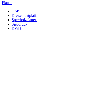
Platten
OSB
Dreischichtplatten
Sperrholzplatten
Siebdruck
DWD