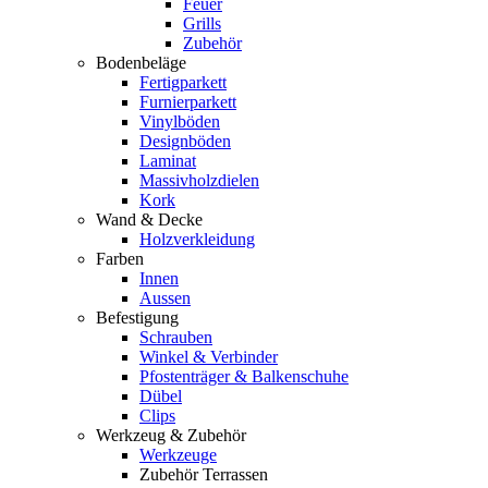
Feuer
Grills
Zubehör
Bodenbeläge
Fertigparkett
Furnierparkett
Vinylböden
Designböden
Laminat
Massivholzdielen
Kork
Wand & Decke
Holzverkleidung
Farben
Innen
Aussen
Befestigung
Schrauben
Winkel & Verbinder
Pfostenträger & Balkenschuhe
Dübel
Clips
Werkzeug & Zubehör
Werkzeuge
Zubehör Terrassen