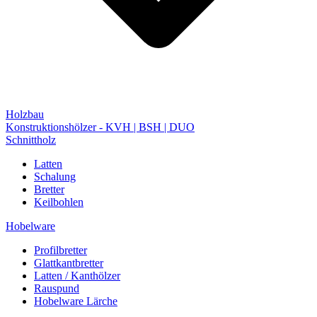
Holzbau
Konstruktionshölzer - KVH | BSH | DUO
Schnittholz
Latten
Schalung
Bretter
Keilbohlen
Hobelware
Profilbretter
Glattkantbretter
Latten / Kanthölzer
Rauspund
Hobelware Lärche