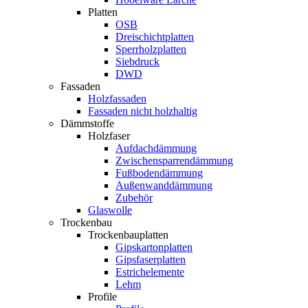
Platten
OSB
Dreischichtplatten
Sperrholzplatten
Siebdruck
DWD
Fassaden
Holzfassaden
Fassaden nicht holzhaltig
Dämmstoffe
Holzfaser
Aufdachdämmung
Zwischensparrendämmung
Fußbodendämmung
Außenwanddämmung
Zubehör
Glaswolle
Trockenbau
Trockenbauplatten
Gipskartonplatten
Gipsfaserplatten
Estrichelemente
Lehm
Profile