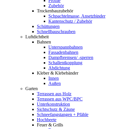
Profile
Zubehör
Trockenbauzubehör
Schpachtelmasse, Ansetzbinder
Kantenschutz / Zubehör
Schüttungen
Schnellbauschrauben
Luftdichtheit
Bahnen
Unterspannbahnen
Fassadenbahnen
Dampfbremsen/ -sperren
Schallentkopplung
Abdichtung
Kleber & Klebebänder
Innen
Außen
Garten
Terrassen aus Holz
Terrassen aus WPC/BPC
Unterkonstruktion
Sichtschutz & Zäune
Schneefangstangen + Pfähle
Hochbeete
Feuer & Grills