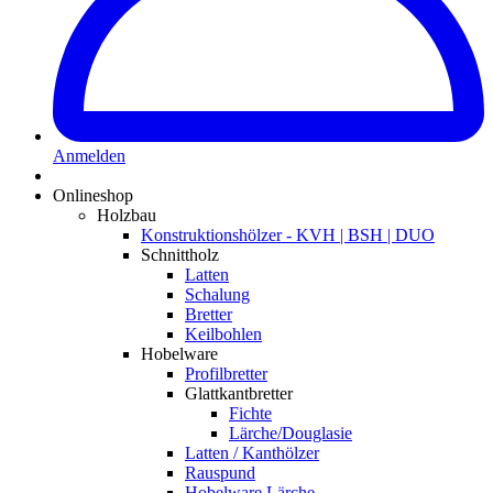
Anmelden
Onlineshop
Holzbau
Konstruktionshölzer - KVH | BSH | DUO
Schnittholz
Latten
Schalung
Bretter
Keilbohlen
Hobelware
Profilbretter
Glattkantbretter
Fichte
Lärche/Douglasie
Latten / Kanthölzer
Rauspund
Hobelware Lärche