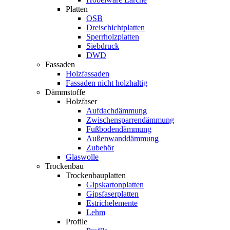
Platten
OSB
Dreischichtplatten
Sperrholzplatten
Siebdruck
DWD
Fassaden
Holzfassaden
Fassaden nicht holzhaltig
Dämmstoffe
Holzfaser
Aufdachdämmung
Zwischensparrendämmung
Fußbodendämmung
Außenwanddämmung
Zubehör
Glaswolle
Trockenbau
Trockenbauplatten
Gipskartonplatten
Gipsfaserplatten
Estrichelemente
Lehm
Profile