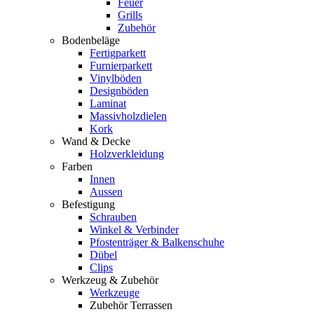
Feuer
Grills
Zubehör
Bodenbeläge
Fertigparkett
Furnierparkett
Vinylböden
Designböden
Laminat
Massivholzdielen
Kork
Wand & Decke
Holzverkleidung
Farben
Innen
Aussen
Befestigung
Schrauben
Winkel & Verbinder
Pfostenträger & Balkenschuhe
Dübel
Clips
Werkzeug & Zubehör
Werkzeuge
Zubehör Terrassen