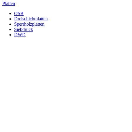
Platten
OSB
Dreischichtplatten
Sperrholzplatten
Siebdruck
DWD