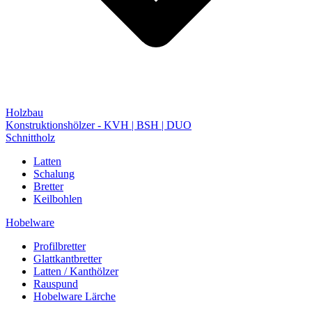
Holzbau
Konstruktionshölzer - KVH | BSH | DUO
Schnittholz
Latten
Schalung
Bretter
Keilbohlen
Hobelware
Profilbretter
Glattkantbretter
Latten / Kanthölzer
Rauspund
Hobelware Lärche