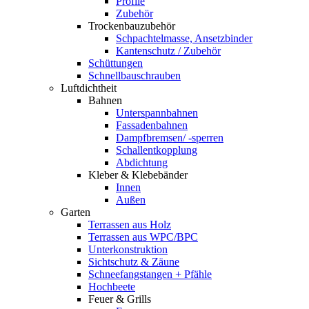
Profile
Zubehör
Trockenbauzubehör
Schpachtelmasse, Ansetzbinder
Kantenschutz / Zubehör
Schüttungen
Schnellbauschrauben
Luftdichtheit
Bahnen
Unterspannbahnen
Fassadenbahnen
Dampfbremsen/ -sperren
Schallentkopplung
Abdichtung
Kleber & Klebebänder
Innen
Außen
Garten
Terrassen aus Holz
Terrassen aus WPC/BPC
Unterkonstruktion
Sichtschutz & Zäune
Schneefangstangen + Pfähle
Hochbeete
Feuer & Grills