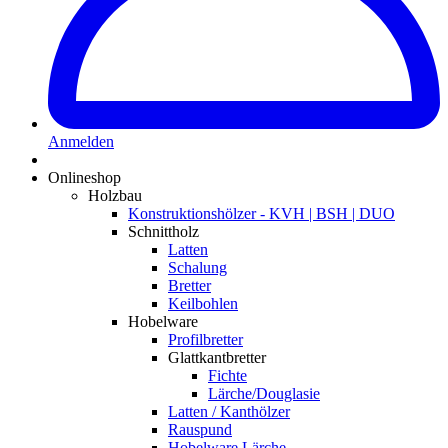
Anmelden
Onlineshop
Holzbau
Konstruktionshölzer - KVH | BSH | DUO
Schnittholz
Latten
Schalung
Bretter
Keilbohlen
Hobelware
Profilbretter
Glattkantbretter
Fichte
Lärche/Douglasie
Latten / Kanthölzer
Rauspund
Hobelware Lärche