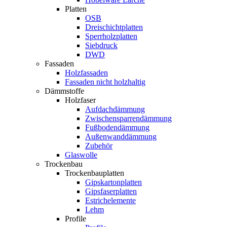
Platten
OSB
Dreischichtplatten
Sperrholzplatten
Siebdruck
DWD
Fassaden
Holzfassaden
Fassaden nicht holzhaltig
Dämmstoffe
Holzfaser
Aufdachdämmung
Zwischensparrendämmung
Fußbodendämmung
Außenwanddämmung
Zubehör
Glaswolle
Trockenbau
Trockenbauplatten
Gipskartonplatten
Gipsfaserplatten
Estrichelemente
Lehm
Profile