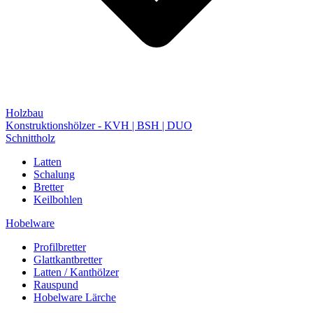
Holzbau
Konstruktionshölzer - KVH | BSH | DUO
Schnittholz
Latten
Schalung
Bretter
Keilbohlen
Hobelware
Profilbretter
Glattkantbretter
Latten / Kanthölzer
Rauspund
Hobelware Lärche