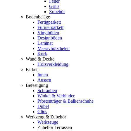
Feuer
Grills
Zubehör
Bodenbeläge
Fertigparkett
Furnierparkett
Vinylböden
Designböden
Laminat
Massivholzdielen
Kork
Wand & Decke
Holzverkleidung
Farben
Innen
Aussen
Befestigung
Schrauben
Winkel & Verbinder
Pfostenträger & Balkenschuhe
Dübel
Clips
Werkzeug & Zubehör
Werkzeuge
Zubehör Terrassen