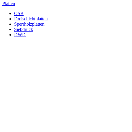
Platten
OSB
Dreischichtplatten
Sperrholzplatten
Siebdruck
DWD