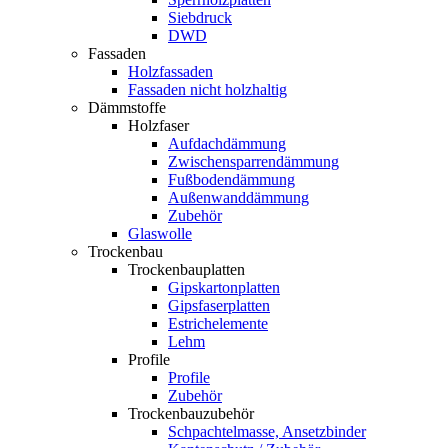
Siebdruck
DWD
Fassaden
Holzfassaden
Fassaden nicht holzhaltig
Dämmstoffe
Holzfaser
Aufdachdämmung
Zwischensparrendämmung
Fußbodendämmung
Außenwanddämmung
Zubehör
Glaswolle
Trockenbau
Trockenbauplatten
Gipskartonplatten
Gipsfaserplatten
Estrichelemente
Lehm
Profile
Profile
Zubehör
Trockenbauzubehör
Schpachtelmasse, Ansetzbinder