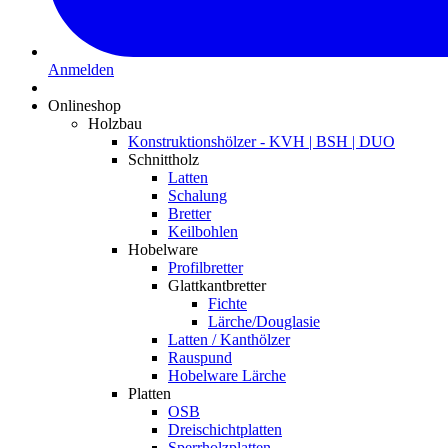
Anmelden
Onlineshop
Holzbau
Konstruktionshölzer - KVH | BSH | DUO
Schnittholz
Latten
Schalung
Bretter
Keilbohlen
Hobelware
Profilbretter
Glattkantbretter
Fichte
Lärche/Douglasie
Latten / Kanthölzer
Rauspund
Hobelware Lärche
Platten
OSB
Dreischichtplatten
Sperrholzplatten