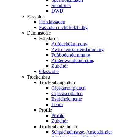
Siebdruck
DWD
Fassaden
Holzfassaden
Fassaden nicht holzhaltig
Dämmstoffe
Holzfaser
Aufdachdämmung
Zwischensparrendämmung
Fußbodendämmung
Außenwanddämmung
Zubehör
Glaswolle
Trockenbau
Trockenbauplatten
Gipskartonplatten
Gipsfaserplatten
Estrichelemente
Lehm
Profile
Profile
Zubehör
Trockenbauzubehör
Schpachtelmasse, Ansetzbinder