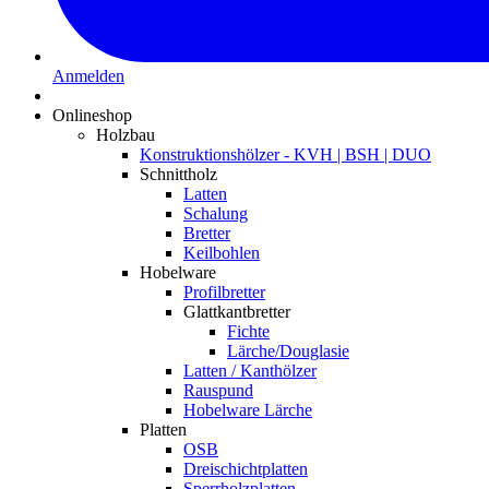
Anmelden
Onlineshop
Holzbau
Konstruktionshölzer - KVH | BSH | DUO
Schnittholz
Latten
Schalung
Bretter
Keilbohlen
Hobelware
Profilbretter
Glattkantbretter
Fichte
Lärche/Douglasie
Latten / Kanthölzer
Rauspund
Hobelware Lärche
Platten
OSB
Dreischichtplatten
Sperrholzplatten