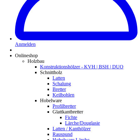
Anmelden
Onlineshop
Holzbau
Konstruktionshölzer - KVH | BSH | DUO
Schnittholz
Latten
Schalung
Bretter
Keilbohlen
Hobelware
Profilbretter
Glattkantbretter
Fichte
Lärche/Douglasie
Latten / Kanthölzer
Rauspund
Hobelware Lärche