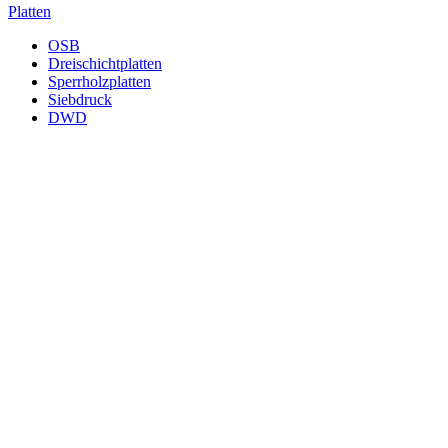
Platten
OSB
Dreischichtplatten
Sperrholzplatten
Siebdruck
DWD