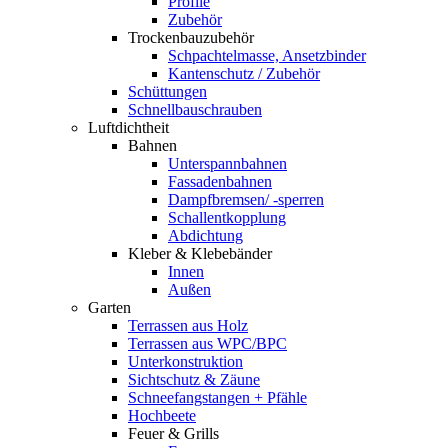
Profile
Zubehör
Trockenbauzubehör
Schpachtelmasse, Ansetzbinder
Kantenschutz / Zubehör
Schüttungen
Schnellbauschrauben
Luftdichtheit
Bahnen
Unterspannbahnen
Fassadenbahnen
Dampfbremsen/ -sperren
Schallentkopplung
Abdichtung
Kleber & Klebebänder
Innen
Außen
Garten
Terrassen aus Holz
Terrassen aus WPC/BPC
Unterkonstruktion
Sichtschutz & Zäune
Schneefangstangen + Pfähle
Hochbeete
Feuer & Grills