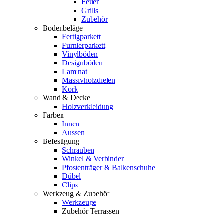
Feuer
Grills
Zubehör
Bodenbeläge
Fertigparkett
Furnierparkett
Vinylböden
Designböden
Laminat
Massivholzdielen
Kork
Wand & Decke
Holzverkleidung
Farben
Innen
Aussen
Befestigung
Schrauben
Winkel & Verbinder
Pfostenträger & Balkenschuhe
Dübel
Clips
Werkzeug & Zubehör
Werkzeuge
Zubehör Terrassen