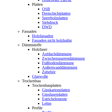
Platten
OSB
Dreischichtplatten
Sperrholzplatten
Siebdruck
DWD
Fassaden
Holzfassaden
Fassaden nicht holzhaltig
Dämmstoffe
Holzfaser
Aufdachdämmung
Zwischensparrendämmung
Fußbodendämmung
Außenwanddämmung
Zubehör
Glaswolle
Trockenbau
Trockenbauplatten
Gipskartonplatten
Gipsfaserplatten
Estrichelemente
Lehm
Profile