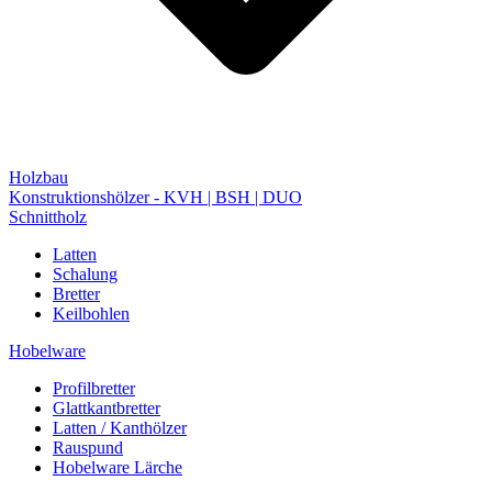
Holzbau
Konstruktionshölzer - KVH | BSH | DUO
Schnittholz
Latten
Schalung
Bretter
Keilbohlen
Hobelware
Profilbretter
Glattkantbretter
Latten / Kanthölzer
Rauspund
Hobelware Lärche