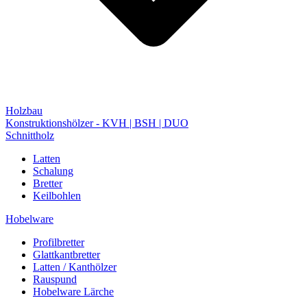
Holzbau
Konstruktionshölzer - KVH | BSH | DUO
Schnittholz
Latten
Schalung
Bretter
Keilbohlen
Hobelware
Profilbretter
Glattkantbretter
Latten / Kanthölzer
Rauspund
Hobelware Lärche