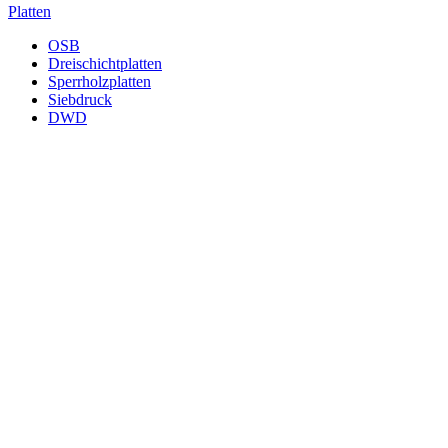
Platten
OSB
Dreischichtplatten
Sperrholzplatten
Siebdruck
DWD