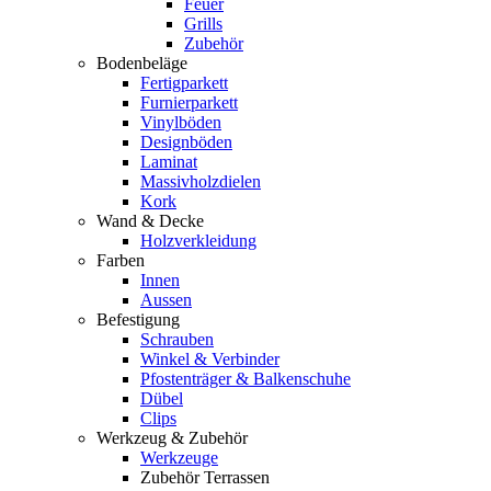
Feuer
Grills
Zubehör
Bodenbeläge
Fertigparkett
Furnierparkett
Vinylböden
Designböden
Laminat
Massivholzdielen
Kork
Wand & Decke
Holzverkleidung
Farben
Innen
Aussen
Befestigung
Schrauben
Winkel & Verbinder
Pfostenträger & Balkenschuhe
Dübel
Clips
Werkzeug & Zubehör
Werkzeuge
Zubehör Terrassen