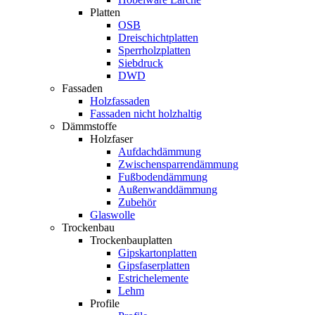
Platten
OSB
Dreischichtplatten
Sperrholzplatten
Siebdruck
DWD
Fassaden
Holzfassaden
Fassaden nicht holzhaltig
Dämmstoffe
Holzfaser
Aufdachdämmung
Zwischensparrendämmung
Fußbodendämmung
Außenwanddämmung
Zubehör
Glaswolle
Trockenbau
Trockenbauplatten
Gipskartonplatten
Gipsfaserplatten
Estrichelemente
Lehm
Profile