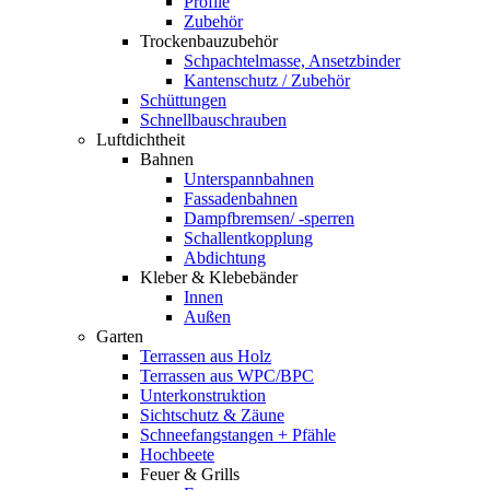
Profile
Zubehör
Trockenbauzubehör
Schpachtelmasse, Ansetzbinder
Kantenschutz / Zubehör
Schüttungen
Schnellbauschrauben
Luftdichtheit
Bahnen
Unterspannbahnen
Fassadenbahnen
Dampfbremsen/ -sperren
Schallentkopplung
Abdichtung
Kleber & Klebebänder
Innen
Außen
Garten
Terrassen aus Holz
Terrassen aus WPC/BPC
Unterkonstruktion
Sichtschutz & Zäune
Schneefangstangen + Pfähle
Hochbeete
Feuer & Grills