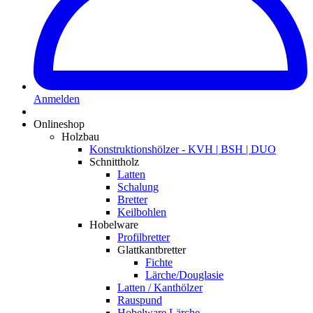
Anmelden
Onlineshop
Holzbau
Konstruktionshölzer - KVH | BSH | DUO
Schnittholz
Latten
Schalung
Bretter
Keilbohlen
Hobelware
Profilbretter
Glattkantbretter
Fichte
Lärche/Douglasie
Latten / Kanthölzer
Rauspund
Hobelware Lärche