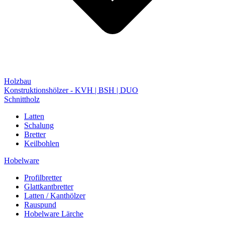
Holzbau
Konstruktionshölzer - KVH | BSH | DUO
Schnittholz
Latten
Schalung
Bretter
Keilbohlen
Hobelware
Profilbretter
Glattkantbretter
Latten / Kanthölzer
Rauspund
Hobelware Lärche