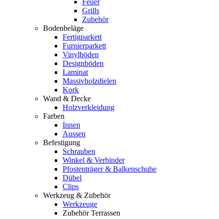
Feuer
Grills
Zubehör
Bodenbeläge
Fertigparkett
Furnierparkett
Vinylböden
Designböden
Laminat
Massivholzdielen
Kork
Wand & Decke
Holzverkleidung
Farben
Innen
Aussen
Befestigung
Schrauben
Winkel & Verbinder
Pfostenträger & Balkenschuhe
Dübel
Clips
Werkzeug & Zubehör
Werkzeuge
Zubehör Terrassen