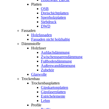
Platten
OSB
Dreischichtplatten
Sperrholzplatten
Siebdruck
DWD
Fassaden
Holzfassaden
Fassaden nicht holzhaltig
Dämmstoffe
Holzfaser
Aufdachdämmung
Zwischensparrendämmung
Fußbodendämmung
Außenwanddämmung
Zubehör
Glaswolle
Trockenbau
Trockenbauplatten
Gipskartonplatten
Gipsfaserplatten
Estrichelemente
Lehm
Profile