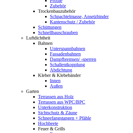
Profile
Zubehör
Trockenbauzubehör
Schpachtelmasse, Ansetzbinder
Kantenschutz / Zubehör
Schüttungen
Schnellbauschrauben
Luftdichtheit
Bahnen
Unterspannbahnen
Fassadenbahnen
Dampfbremsen/ -sperren
Schallentkopplung
Abdichtung
Kleber & Klebebänder
Innen
Außen
Garten
Terrassen aus Holz
Terrassen aus WPC/BPC
Unterkonstruktion
Sichtschutz & Zäune
Schneefangstangen + Pfähle
Hochbeete
Feuer & Grills