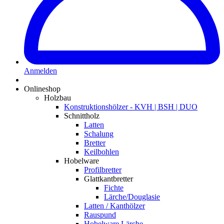
Anmelden
Onlineshop
Holzbau
Konstruktionshölzer - KVH | BSH | DUO
Schnittholz
Latten
Schalung
Bretter
Keilbohlen
Hobelware
Profilbretter
Glattkantbretter
Fichte
Lärche/Douglasie
Latten / Kanthölzer
Rauspund
Hobelware Lärche