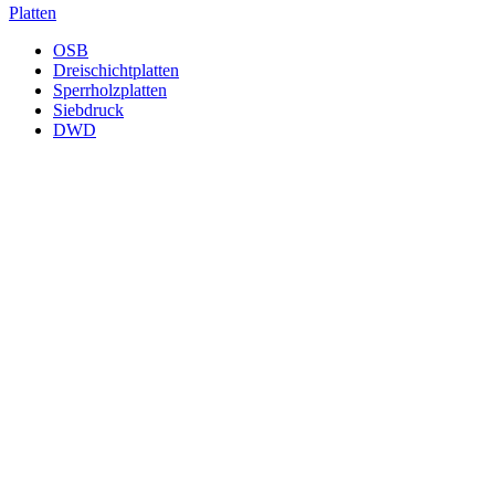
Platten
OSB
Dreischichtplatten
Sperrholzplatten
Siebdruck
DWD