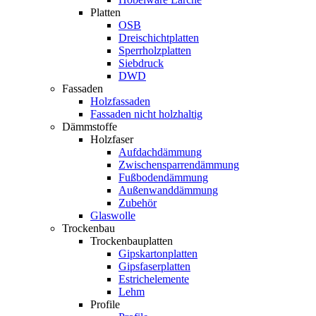
Platten
OSB
Dreischichtplatten
Sperrholzplatten
Siebdruck
DWD
Fassaden
Holzfassaden
Fassaden nicht holzhaltig
Dämmstoffe
Holzfaser
Aufdachdämmung
Zwischensparrendämmung
Fußbodendämmung
Außenwanddämmung
Zubehör
Glaswolle
Trockenbau
Trockenbauplatten
Gipskartonplatten
Gipsfaserplatten
Estrichelemente
Lehm
Profile