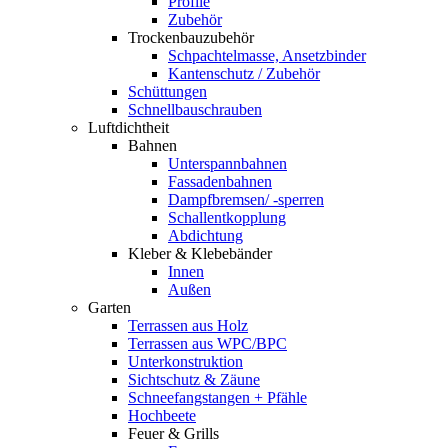
Profile
Zubehör
Trockenbauzubehör
Schpachtelmasse, Ansetzbinder
Kantenschutz / Zubehör
Schüttungen
Schnellbauschrauben
Luftdichtheit
Bahnen
Unterspannbahnen
Fassadenbahnen
Dampfbremsen/ -sperren
Schallentkopplung
Abdichtung
Kleber & Klebebänder
Innen
Außen
Garten
Terrassen aus Holz
Terrassen aus WPC/BPC
Unterkonstruktion
Sichtschutz & Zäune
Schneefangstangen + Pfähle
Hochbeete
Feuer & Grills