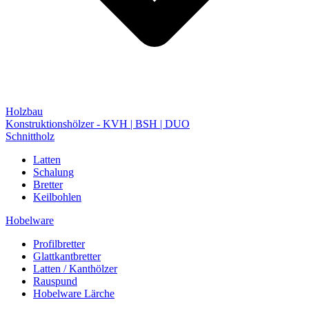
Holzbau
Konstruktionshölzer - KVH | BSH | DUO
Schnittholz
Latten
Schalung
Bretter
Keilbohlen
Hobelware
Profilbretter
Glattkantbretter
Latten / Kanthölzer
Rauspund
Hobelware Lärche