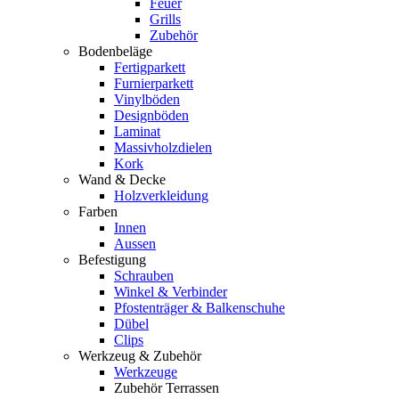
Feuer
Grills
Zubehör
Bodenbeläge
Fertigparkett
Furnierparkett
Vinylböden
Designböden
Laminat
Massivholzdielen
Kork
Wand & Decke
Holzverkleidung
Farben
Innen
Aussen
Befestigung
Schrauben
Winkel & Verbinder
Pfostenträger & Balkenschuhe
Dübel
Clips
Werkzeug & Zubehör
Werkzeuge
Zubehör Terrassen