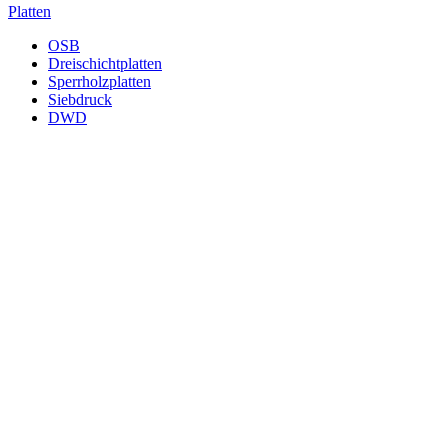
Platten
OSB
Dreischichtplatten
Sperrholzplatten
Siebdruck
DWD