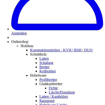
Anmelden
Onlineshop
Holzbau
Konstruktionshölzer - KVH | BSH | DUO
Schnittholz
Latten
Schalung
Bretter
Keilbohlen
Hobelware
Profilbretter
Glattkantbretter
Fichte
Lärche/Douglasie
Latten / Kanthölzer
Rauspund
Hobelware Lärche