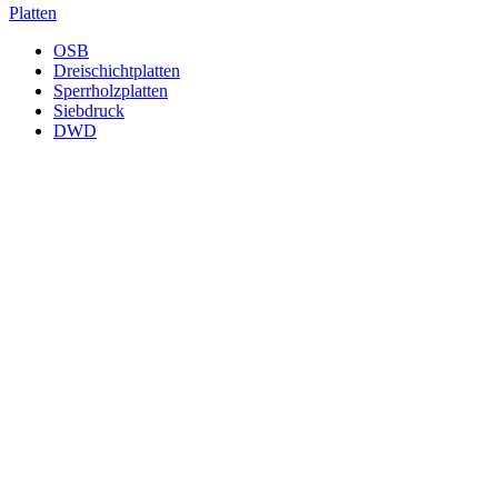
Platten
OSB
Dreischichtplatten
Sperrholzplatten
Siebdruck
DWD