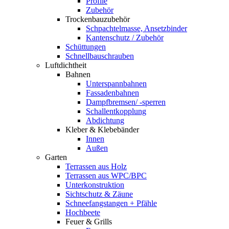
Profile
Zubehör
Trockenbauzubehör
Schpachtelmasse, Ansetzbinder
Kantenschutz / Zubehör
Schüttungen
Schnellbauschrauben
Luftdichtheit
Bahnen
Unterspannbahnen
Fassadenbahnen
Dampfbremsen/ -sperren
Schallentkopplung
Abdichtung
Kleber & Klebebänder
Innen
Außen
Garten
Terrassen aus Holz
Terrassen aus WPC/BPC
Unterkonstruktion
Sichtschutz & Zäune
Schneefangstangen + Pfähle
Hochbeete
Feuer & Grills