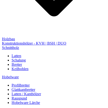
Holzbau
Konstruktionshölzer - KVH | BSH | DUO
Schnittholz
Latten
Schalung
Bretter
Keilbohlen
Hobelware
Profilbretter
Glattkantbretter
Latten / Kanthölzer
Rauspund
Hobelware Lärche