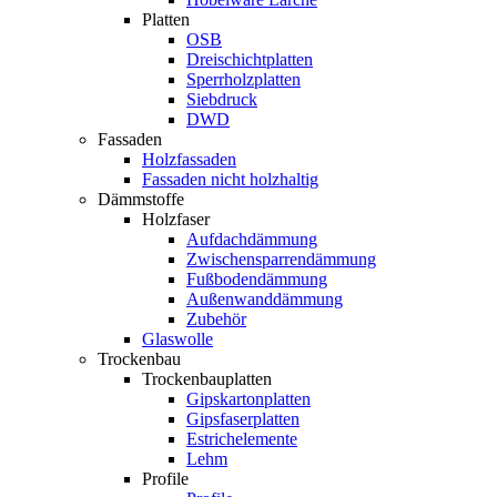
Platten
OSB
Dreischichtplatten
Sperrholzplatten
Siebdruck
DWD
Fassaden
Holzfassaden
Fassaden nicht holzhaltig
Dämmstoffe
Holzfaser
Aufdachdämmung
Zwischensparrendämmung
Fußbodendämmung
Außenwanddämmung
Zubehör
Glaswolle
Trockenbau
Trockenbauplatten
Gipskartonplatten
Gipsfaserplatten
Estrichelemente
Lehm
Profile