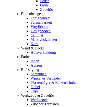
Feuer
Grills
Zubehör
Bodenbeläge
Fertigparkett
Furnierparkett
Vinylböden
Designböden
Laminat
Massivholzdielen
Kork
Wand & Decke
Holzverkleidung
Farben
Innen
Aussen
Befestigung
Schrauben
Winkel & Verbinder
Pfostenträger & Balkenschuhe
Dübel
Clips
Werkzeug & Zubehör
Werkzeuge
Zubehör Terrassen