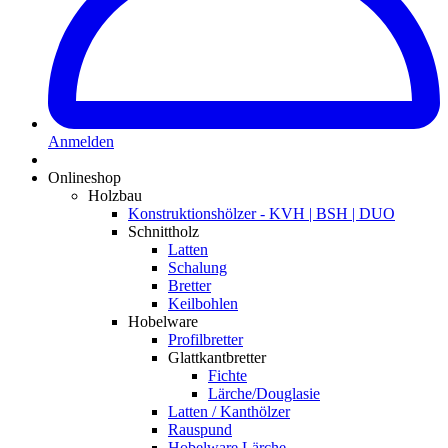
Anmelden
Onlineshop
Holzbau
Konstruktionshölzer - KVH | BSH | DUO
Schnittholz
Latten
Schalung
Bretter
Keilbohlen
Hobelware
Profilbretter
Glattkantbretter
Fichte
Lärche/Douglasie
Latten / Kanthölzer
Rauspund
Hobelware Lärche