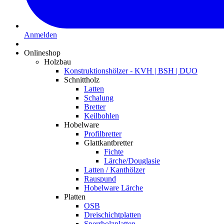
Anmelden
Onlineshop
Holzbau
Konstruktionshölzer - KVH | BSH | DUO
Schnittholz
Latten
Schalung
Bretter
Keilbohlen
Hobelware
Profilbretter
Glattkantbretter
Fichte
Lärche/Douglasie
Latten / Kanthölzer
Rauspund
Hobelware Lärche
Platten
OSB
Dreischichtplatten
Sperrholzplatten