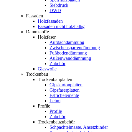
Siebdruck
DWD
Fassaden
Holzfassaden
Fassaden nicht holzhaltig
Dämmstoffe
Holzfaser
Aufdachdämmung
Zwischensparrendämmung
Fußbodendämmung
Außenwanddämmung
Zubehör
Glaswolle
Trockenbau
Trockenbauplatten
Gipskartonplatten
Gipsfaserplatten
Estrichelemente
Lehm
Profile
Profile
Zubehör
Trockenbauzubehör
Schpachtelmasse, Ansetzbinder