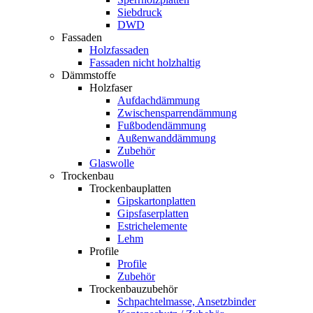
Siebdruck
DWD
Fassaden
Holzfassaden
Fassaden nicht holzhaltig
Dämmstoffe
Holzfaser
Aufdachdämmung
Zwischensparrendämmung
Fußbodendämmung
Außenwanddämmung
Zubehör
Glaswolle
Trockenbau
Trockenbauplatten
Gipskartonplatten
Gipsfaserplatten
Estrichelemente
Lehm
Profile
Profile
Zubehör
Trockenbauzubehör
Schpachtelmasse, Ansetzbinder