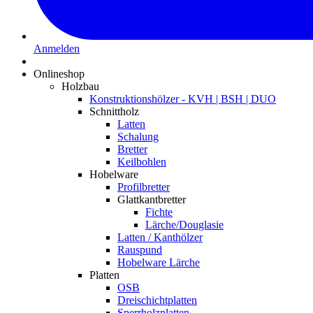
Anmelden
Onlineshop
Holzbau
Konstruktionshölzer - KVH | BSH | DUO
Schnittholz
Latten
Schalung
Bretter
Keilbohlen
Hobelware
Profilbretter
Glattkantbretter
Fichte
Lärche/Douglasie
Latten / Kanthölzer
Rauspund
Hobelware Lärche
Platten
OSB
Dreischichtplatten
Sperrholzplatten