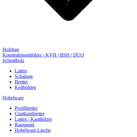
Holzbau
Konstruktionshölzer - KVH | BSH | DUO
Schnittholz
Latten
Schalung
Bretter
Keilbohlen
Hobelware
Profilbretter
Glattkantbretter
Latten / Kanthölzer
Rauspund
Hobelware Lärche