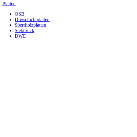
Platten
OSB
Dreischichtplatten
Sperrholzplatten
Siebdruck
DWD