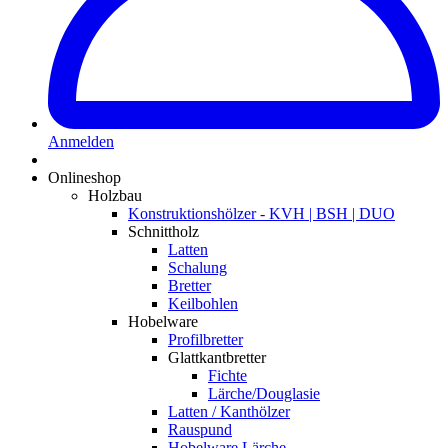
Anmelden
Onlineshop
Holzbau
Konstruktionshölzer - KVH | BSH | DUO
Schnittholz
Latten
Schalung
Bretter
Keilbohlen
Hobelware
Profilbretter
Glattkantbretter
Fichte
Lärche/Douglasie
Latten / Kanthölzer
Rauspund
Hobelware Lärche