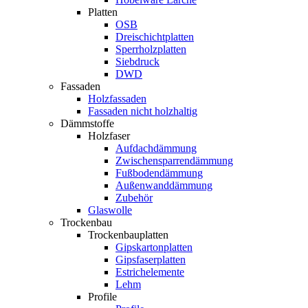
Platten
OSB
Dreischichtplatten
Sperrholzplatten
Siebdruck
DWD
Fassaden
Holzfassaden
Fassaden nicht holzhaltig
Dämmstoffe
Holzfaser
Aufdachdämmung
Zwischensparrendämmung
Fußbodendämmung
Außenwanddämmung
Zubehör
Glaswolle
Trockenbau
Trockenbauplatten
Gipskartonplatten
Gipsfaserplatten
Estrichelemente
Lehm
Profile