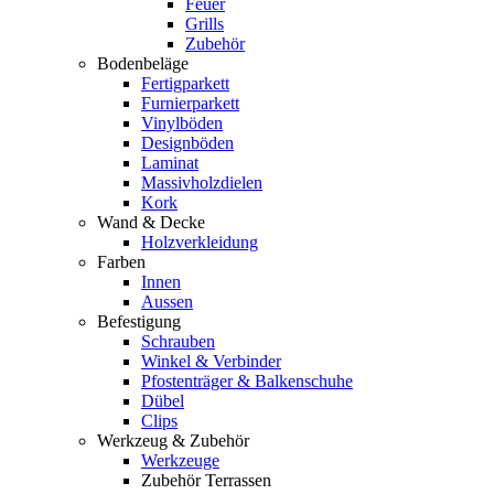
Feuer
Grills
Zubehör
Bodenbeläge
Fertigparkett
Furnierparkett
Vinylböden
Designböden
Laminat
Massivholzdielen
Kork
Wand & Decke
Holzverkleidung
Farben
Innen
Aussen
Befestigung
Schrauben
Winkel & Verbinder
Pfostenträger & Balkenschuhe
Dübel
Clips
Werkzeug & Zubehör
Werkzeuge
Zubehör Terrassen