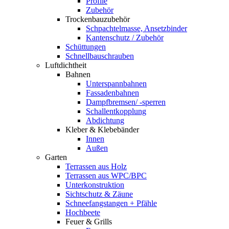
Profile
Zubehör
Trockenbauzubehör
Schpachtelmasse, Ansetzbinder
Kantenschutz / Zubehör
Schüttungen
Schnellbauschrauben
Luftdichtheit
Bahnen
Unterspannbahnen
Fassadenbahnen
Dampfbremsen/ -sperren
Schallentkopplung
Abdichtung
Kleber & Klebebänder
Innen
Außen
Garten
Terrassen aus Holz
Terrassen aus WPC/BPC
Unterkonstruktion
Sichtschutz & Zäune
Schneefangstangen + Pfähle
Hochbeete
Feuer & Grills