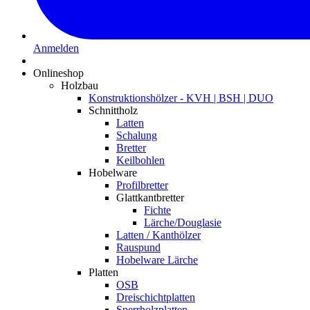
Anmelden
Onlineshop
Holzbau
Konstruktionshölzer - KVH | BSH | DUO
Schnittholz
Latten
Schalung
Bretter
Keilbohlen
Hobelware
Profilbretter
Glattkantbretter
Fichte
Lärche/Douglasie
Latten / Kanthölzer
Rauspund
Hobelware Lärche
Platten
OSB
Dreischichtplatten
Sperrholzplatten