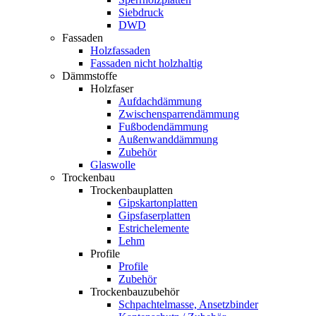
Siebdruck
DWD
Fassaden
Holzfassaden
Fassaden nicht holzhaltig
Dämmstoffe
Holzfaser
Aufdachdämmung
Zwischensparrendämmung
Fußbodendämmung
Außenwanddämmung
Zubehör
Glaswolle
Trockenbau
Trockenbauplatten
Gipskartonplatten
Gipsfaserplatten
Estrichelemente
Lehm
Profile
Profile
Zubehör
Trockenbauzubehör
Schpachtelmasse, Ansetzbinder