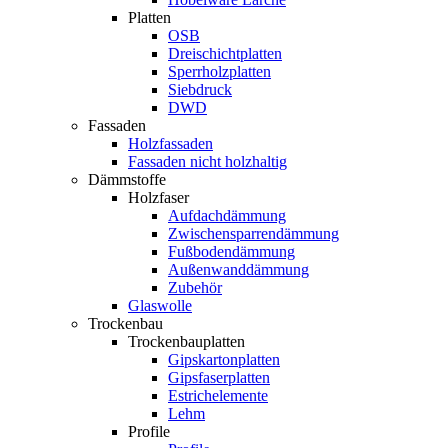
Platten
OSB
Dreischichtplatten
Sperrholzplatten
Siebdruck
DWD
Fassaden
Holzfassaden
Fassaden nicht holzhaltig
Dämmstoffe
Holzfaser
Aufdachdämmung
Zwischensparrendämmung
Fußbodendämmung
Außenwanddämmung
Zubehör
Glaswolle
Trockenbau
Trockenbauplatten
Gipskartonplatten
Gipsfaserplatten
Estrichelemente
Lehm
Profile