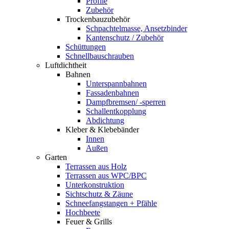
Profile
Zubehör
Trockenbauzubehör
Schpachtelmasse, Ansetzbinder
Kantenschutz / Zubehör
Schüttungen
Schnellbauschrauben
Luftdichtheit
Bahnen
Unterspannbahnen
Fassadenbahnen
Dampfbremsen/ -sperren
Schallentkopplung
Abdichtung
Kleber & Klebebänder
Innen
Außen
Garten
Terrassen aus Holz
Terrassen aus WPC/BPC
Unterkonstruktion
Sichtschutz & Zäune
Schneefangstangen + Pfähle
Hochbeete
Feuer & Grills