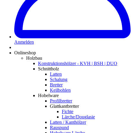
Anmelden
Onlineshop
Holzbau
Konstruktionshölzer - KVH | BSH | DUO
Schnittholz
Latten
Schalung
Bretter
Keilbohlen
Hobelware
Profilbretter
Glattkantbretter
Fichte
Lärche/Douglasie
Latten / Kanthölzer
Rauspund
Hobelware Lärche