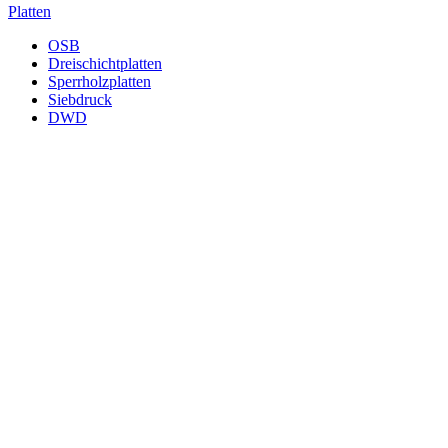
Platten
OSB
Dreischichtplatten
Sperrholzplatten
Siebdruck
DWD