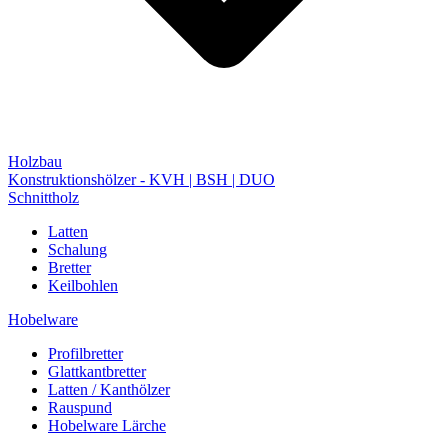
Holzbau
Konstruktionshölzer - KVH | BSH | DUO
Schnittholz
Latten
Schalung
Bretter
Keilbohlen
Hobelware
Profilbretter
Glattkantbretter
Latten / Kanthölzer
Rauspund
Hobelware Lärche