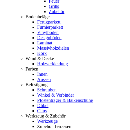
Feuer
Grills
Zubehör
Bodenbeläge
Fertigparkett
Furnierparkett
Vinylböden
Designböden
Laminat
Massivholzdielen
Kork
Wand & Decke
Holzverkleidung
Farben
Innen
Aussen
Befestigung
Schrauben
Winkel & Verbinder
Pfostenträger & Balkenschuhe
Dübel
Clips
Werkzeug & Zubehör
Werkzeuge
Zubehör Terrassen