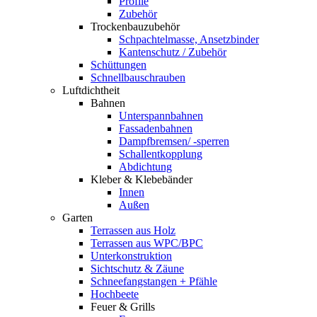
Profile
Zubehör
Trockenbauzubehör
Schpachtelmasse, Ansetzbinder
Kantenschutz / Zubehör
Schüttungen
Schnellbauschrauben
Luftdichtheit
Bahnen
Unterspannbahnen
Fassadenbahnen
Dampfbremsen/ -sperren
Schallentkopplung
Abdichtung
Kleber & Klebebänder
Innen
Außen
Garten
Terrassen aus Holz
Terrassen aus WPC/BPC
Unterkonstruktion
Sichtschutz & Zäune
Schneefangstangen + Pfähle
Hochbeete
Feuer & Grills