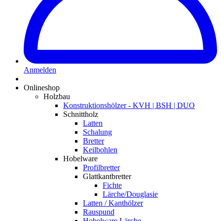
Anmelden
Onlineshop
Holzbau
Konstruktionshölzer - KVH | BSH | DUO
Schnittholz
Latten
Schalung
Bretter
Keilbohlen
Hobelware
Profilbretter
Glattkantbretter
Fichte
Lärche/Douglasie
Latten / Kanthölzer
Rauspund
Hobelware Lärche