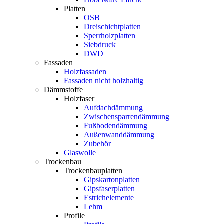
Platten
OSB
Dreischichtplatten
Sperrholzplatten
Siebdruck
DWD
Fassaden
Holzfassaden
Fassaden nicht holzhaltig
Dämmstoffe
Holzfaser
Aufdachdämmung
Zwischensparrendämmung
Fußbodendämmung
Außenwanddämmung
Zubehör
Glaswolle
Trockenbau
Trockenbauplatten
Gipskartonplatten
Gipsfaserplatten
Estrichelemente
Lehm
Profile