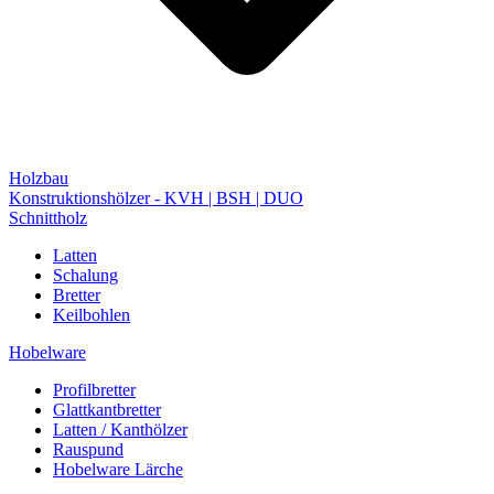
Holzbau
Konstruktionshölzer - KVH | BSH | DUO
Schnittholz
Latten
Schalung
Bretter
Keilbohlen
Hobelware
Profilbretter
Glattkantbretter
Latten / Kanthölzer
Rauspund
Hobelware Lärche