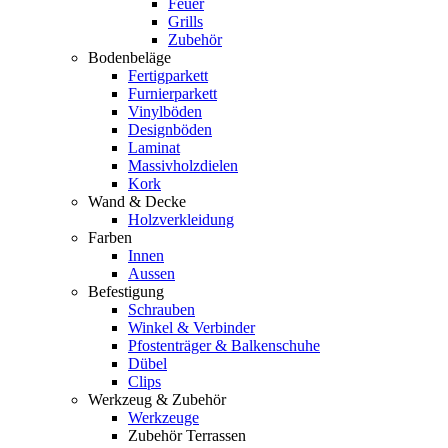
Feuer
Grills
Zubehör
Bodenbeläge
Fertigparkett
Furnierparkett
Vinylböden
Designböden
Laminat
Massivholzdielen
Kork
Wand & Decke
Holzverkleidung
Farben
Innen
Aussen
Befestigung
Schrauben
Winkel & Verbinder
Pfostenträger & Balkenschuhe
Dübel
Clips
Werkzeug & Zubehör
Werkzeuge
Zubehör Terrassen