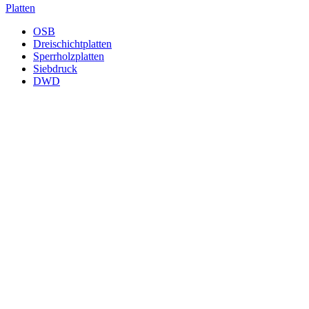
Platten
OSB
Dreischichtplatten
Sperrholzplatten
Siebdruck
DWD