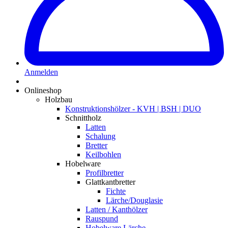
Anmelden
Onlineshop
Holzbau
Konstruktionshölzer - KVH | BSH | DUO
Schnittholz
Latten
Schalung
Bretter
Keilbohlen
Hobelware
Profilbretter
Glattkantbretter
Fichte
Lärche/Douglasie
Latten / Kanthölzer
Rauspund
Hobelware Lärche