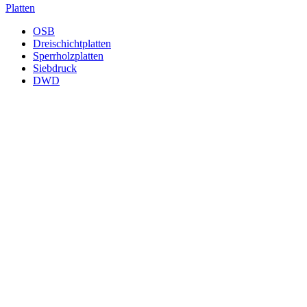
Platten
OSB
Dreischichtplatten
Sperrholzplatten
Siebdruck
DWD