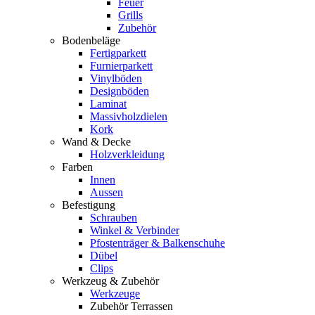
Feuer
Grills
Zubehör
Bodenbeläge
Fertigparkett
Furnierparkett
Vinylböden
Designböden
Laminat
Massivholzdielen
Kork
Wand & Decke
Holzverkleidung
Farben
Innen
Aussen
Befestigung
Schrauben
Winkel & Verbinder
Pfostenträger & Balkenschuhe
Dübel
Clips
Werkzeug & Zubehör
Werkzeuge
Zubehör Terrassen