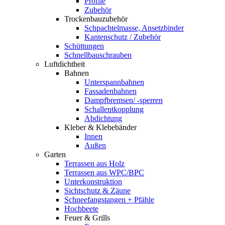
Profile
Zubehör
Trockenbauzubehör
Schpachtelmasse, Ansetzbinder
Kantenschutz / Zubehör
Schüttungen
Schnellbauschrauben
Luftdichtheit
Bahnen
Unterspannbahnen
Fassadenbahnen
Dampfbremsen/ -sperren
Schallentkopplung
Abdichtung
Kleber & Klebebänder
Innen
Außen
Garten
Terrassen aus Holz
Terrassen aus WPC/BPC
Unterkonstruktion
Sichtschutz & Zäune
Schneefangstangen + Pfähle
Hochbeete
Feuer & Grills