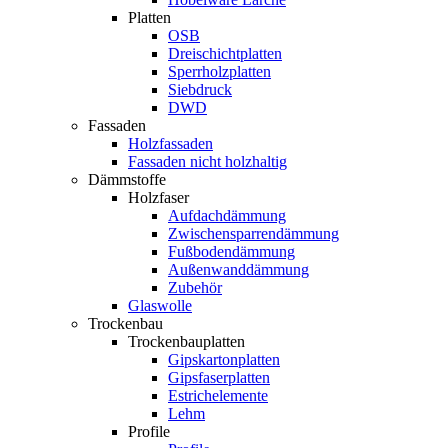
Platten
OSB
Dreischichtplatten
Sperrholzplatten
Siebdruck
DWD
Fassaden
Holzfassaden
Fassaden nicht holzhaltig
Dämmstoffe
Holzfaser
Aufdachdämmung
Zwischensparrendämmung
Fußbodendämmung
Außenwanddämmung
Zubehör
Glaswolle
Trockenbau
Trockenbauplatten
Gipskartonplatten
Gipsfaserplatten
Estrichelemente
Lehm
Profile