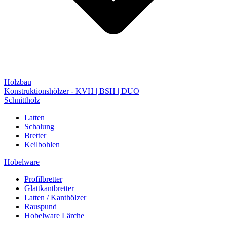
Holzbau
Konstruktionshölzer - KVH | BSH | DUO
Schnittholz
Latten
Schalung
Bretter
Keilbohlen
Hobelware
Profilbretter
Glattkantbretter
Latten / Kanthölzer
Rauspund
Hobelware Lärche