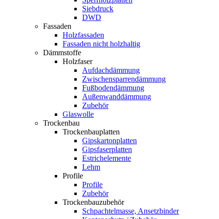
Siebdruck
DWD
Fassaden
Holzfassaden
Fassaden nicht holzhaltig
Dämmstoffe
Holzfaser
Aufdachdämmung
Zwischensparrendämmung
Fußbodendämmung
Außenwanddämmung
Zubehör
Glaswolle
Trockenbau
Trockenbauplatten
Gipskartonplatten
Gipsfaserplatten
Estrichelemente
Lehm
Profile
Profile
Zubehör
Trockenbauzubehör
Schpachtelmasse, Ansetzbinder