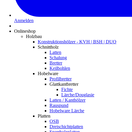
Anmelden
Onlineshop
Holzbau
Konstruktionshölzer - KVH | BSH | DUO
Schnittholz
Latten
Schalung
Bretter
Keilbohlen
Hobelware
Profilbretter
Glattkantbretter
Fichte
Lärche/Douglasie
Latten / Kanthölzer
Rauspund
Hobelware Lärche
Platten
OSB
Dreischichtplatten
Sperrholzplatten