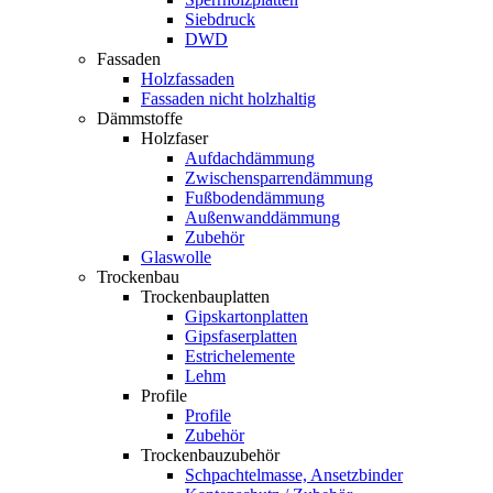
Siebdruck
DWD
Fassaden
Holzfassaden
Fassaden nicht holzhaltig
Dämmstoffe
Holzfaser
Aufdachdämmung
Zwischensparrendämmung
Fußbodendämmung
Außenwanddämmung
Zubehör
Glaswolle
Trockenbau
Trockenbauplatten
Gipskartonplatten
Gipsfaserplatten
Estrichelemente
Lehm
Profile
Profile
Zubehör
Trockenbauzubehör
Schpachtelmasse, Ansetzbinder