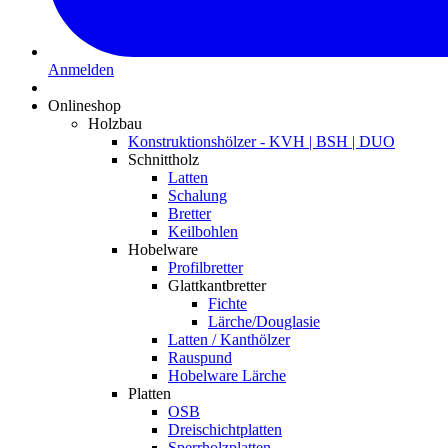
Anmelden
Onlineshop
Holzbau
Konstruktionshölzer - KVH | BSH | DUO
Schnittholz
Latten
Schalung
Bretter
Keilbohlen
Hobelware
Profilbretter
Glattkantbretter
Fichte
Lärche/Douglasie
Latten / Kanthölzer
Rauspund
Hobelware Lärche
Platten
OSB
Dreischichtplatten
Sperrholzplatten