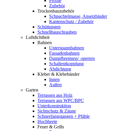
Profile
Zubehör
Trockenbauzubehör
Schpachtelmasse, Ansetzbinder
Kantenschutz / Zubehör
Schüttungen
Schnellbauschrauben
Luftdichtheit
Bahnen
Unterspannbahnen
Fassadenbahnen
Dampfbremsen/ -sperren
Schallentkopplung
Abdichtung
Kleber & Klebebänder
Innen
Außen
Garten
Terrassen aus Holz
Terrassen aus WPC/BPC
Unterkonstruktion
Sichtschutz & Zäune
Schneefangstangen + Pfähle
Hochbeete
Feuer & Grills