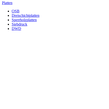
Platten
OSB
Dreischichtplatten
Sperrholzplatten
Siebdruck
DWD