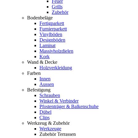
Feuer
Grills
Zubehör
Bodenbeläge
Fertigparkett
Furnierparkett
Vinylböden
Designböden
Laminat
Massivholzdielen
Kork
Wand & Decke
Holzverkleidung
Farben
Innen
Aussen
Befestigung
Schrauben
Winkel & Verbinder
Pfostenträger & Balkenschuhe
Dübel
Clips
Werkzeug & Zubehör
Werkzeuge
Zubehör Terrassen