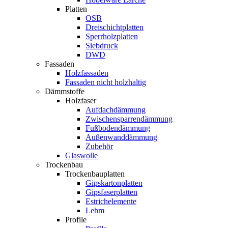
Platten
OSB
Dreischichtplatten
Sperrholzplatten
Siebdruck
DWD
Fassaden
Holzfassaden
Fassaden nicht holzhaltig
Dämmstoffe
Holzfaser
Aufdachdämmung
Zwischensparrendämmung
Fußbodendämmung
Außenwanddämmung
Zubehör
Glaswolle
Trockenbau
Trockenbauplatten
Gipskartonplatten
Gipsfaserplatten
Estrichelemente
Lehm
Profile