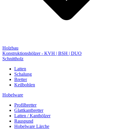
Holzbau
Konstruktionshölzer - KVH | BSH | DUO
Schnittholz
Latten
Schalung
Bretter
Keilbohlen
Hobelware
Profilbretter
Glattkantbretter
Latten / Kanthölzer
Rauspund
Hobelware Lärche