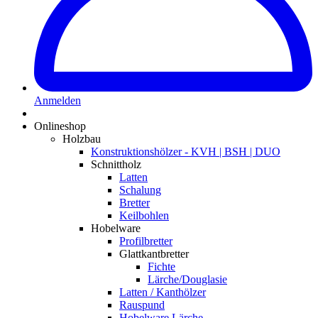
Anmelden
Onlineshop
Holzbau
Konstruktionshölzer - KVH | BSH | DUO
Schnittholz
Latten
Schalung
Bretter
Keilbohlen
Hobelware
Profilbretter
Glattkantbretter
Fichte
Lärche/Douglasie
Latten / Kanthölzer
Rauspund
Hobelware Lärche