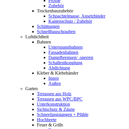
Profile
Zubehör
Trockenbauzubehör
Schpachtelmasse, Ansetzbinder
Kantenschutz / Zubehör
Schüttungen
Schnellbauschrauben
Luftdichtheit
Bahnen
Unterspannbahnen
Fassadenbahnen
Dampfbremsen/ -sperren
Schallentkopplung
Abdichtung
Kleber & Klebebänder
Innen
Außen
Garten
Terrassen aus Holz
Terrassen aus WPC/BPC
Unterkonstruktion
Sichtschutz & Zäune
Schneefangstangen + Pfähle
Hochbeete
Feuer & Grills