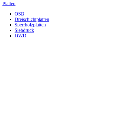
Platten
OSB
Dreischichtplatten
Sperrholzplatten
Siebdruck
DWD