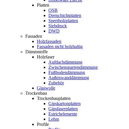
Platten
OSB
Dreischichtplatten
Sperrholzplatten
Siebdruck
DWD
Fassaden
Holzfassaden
Fassaden nicht holzhaltig
Dämmstoffe
Holzfaser
Aufdachdämmung
Zwischensparrendämmung
Fußbodendämmung
Außenwanddämmung
Zubehör
Glaswolle
Trockenbau
Trockenbauplatten
Gipskartonplatten
Gipsfaserplatten
Estrichelemente
Lehm
Profile