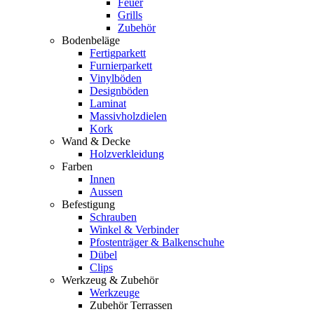
Feuer
Grills
Zubehör
Bodenbeläge
Fertigparkett
Furnierparkett
Vinylböden
Designböden
Laminat
Massivholzdielen
Kork
Wand & Decke
Holzverkleidung
Farben
Innen
Aussen
Befestigung
Schrauben
Winkel & Verbinder
Pfostenträger & Balkenschuhe
Dübel
Clips
Werkzeug & Zubehör
Werkzeuge
Zubehör Terrassen