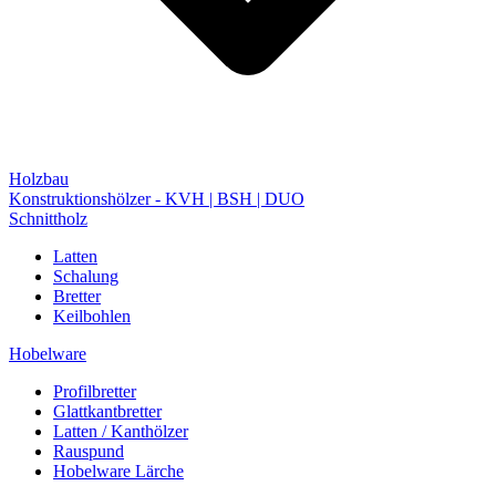
Holzbau
Konstruktionshölzer - KVH | BSH | DUO
Schnittholz
Latten
Schalung
Bretter
Keilbohlen
Hobelware
Profilbretter
Glattkantbretter
Latten / Kanthölzer
Rauspund
Hobelware Lärche