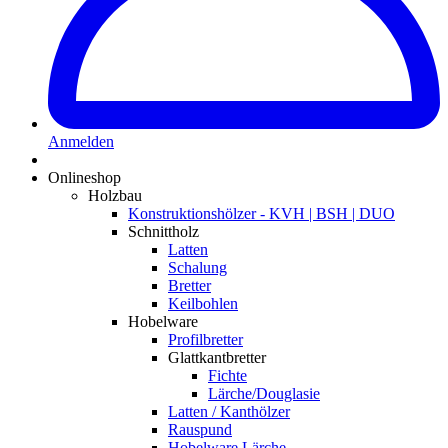
Anmelden
Onlineshop
Holzbau
Konstruktionshölzer - KVH | BSH | DUO
Schnittholz
Latten
Schalung
Bretter
Keilbohlen
Hobelware
Profilbretter
Glattkantbretter
Fichte
Lärche/Douglasie
Latten / Kanthölzer
Rauspund
Hobelware Lärche