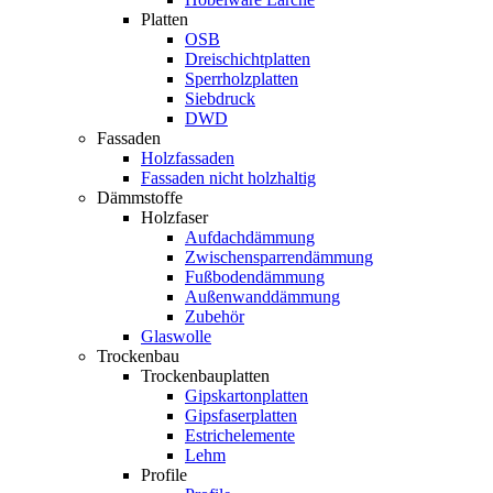
Platten
OSB
Dreischichtplatten
Sperrholzplatten
Siebdruck
DWD
Fassaden
Holzfassaden
Fassaden nicht holzhaltig
Dämmstoffe
Holzfaser
Aufdachdämmung
Zwischensparrendämmung
Fußbodendämmung
Außenwanddämmung
Zubehör
Glaswolle
Trockenbau
Trockenbauplatten
Gipskartonplatten
Gipsfaserplatten
Estrichelemente
Lehm
Profile