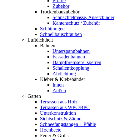
Profile
Zubehör
Trockenbauzubehör
Schpachtelmasse, Ansetzbinder
Kantenschutz / Zubehör
Schüttungen
Schnellbauschrauben
Luftdichtheit
Bahnen
Unterspannbahnen
Fassadenbahnen
Dampfbremsen/ -sperren
Schallentkopplung
Abdichtung
Kleber & Klebebänder
Innen
Außen
Garten
Terrassen aus Holz
Terrassen aus WPC/BPC
Unterkonstruktion
Sichtschutz & Zäune
Schneefangstangen + Pfähle
Hochbeete
Feuer & Grills