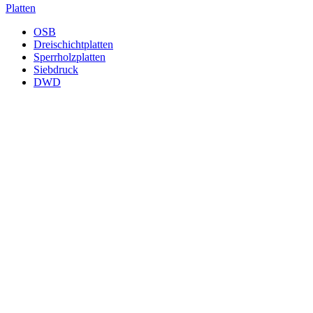
Platten
OSB
Dreischichtplatten
Sperrholzplatten
Siebdruck
DWD