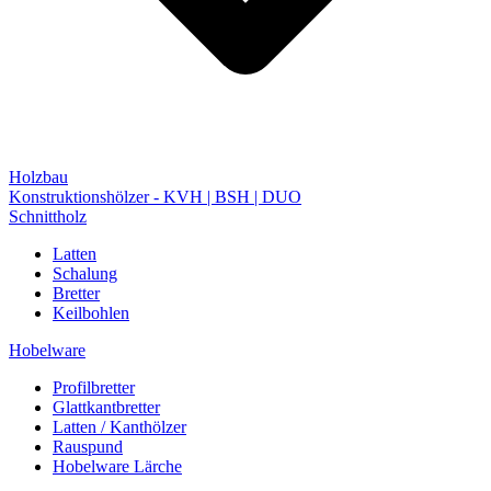
Holzbau
Konstruktionshölzer - KVH | BSH | DUO
Schnittholz
Latten
Schalung
Bretter
Keilbohlen
Hobelware
Profilbretter
Glattkantbretter
Latten / Kanthölzer
Rauspund
Hobelware Lärche