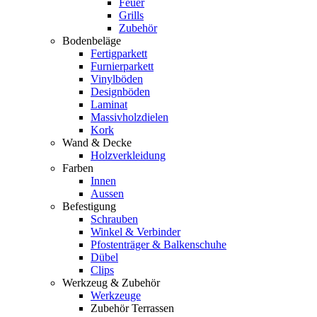
Feuer
Grills
Zubehör
Bodenbeläge
Fertigparkett
Furnierparkett
Vinylböden
Designböden
Laminat
Massivholzdielen
Kork
Wand & Decke
Holzverkleidung
Farben
Innen
Aussen
Befestigung
Schrauben
Winkel & Verbinder
Pfostenträger & Balkenschuhe
Dübel
Clips
Werkzeug & Zubehör
Werkzeuge
Zubehör Terrassen