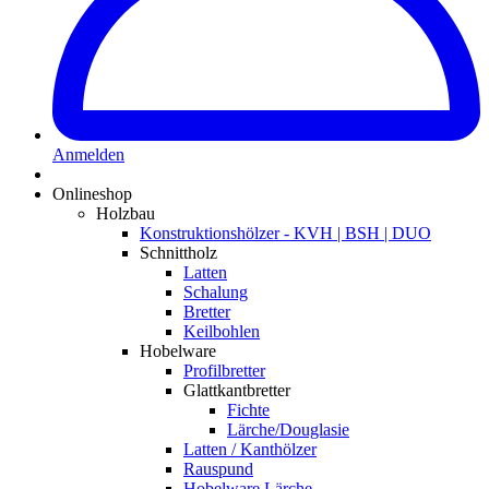
Anmelden
Onlineshop
Holzbau
Konstruktionshölzer - KVH | BSH | DUO
Schnittholz
Latten
Schalung
Bretter
Keilbohlen
Hobelware
Profilbretter
Glattkantbretter
Fichte
Lärche/Douglasie
Latten / Kanthölzer
Rauspund
Hobelware Lärche