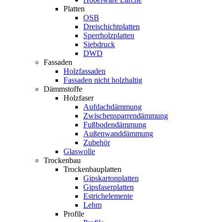
Platten
OSB
Dreischichtplatten
Sperrholzplatten
Siebdruck
DWD
Fassaden
Holzfassaden
Fassaden nicht holzhaltig
Dämmstoffe
Holzfaser
Aufdachdämmung
Zwischensparrendämmung
Fußbodendämmung
Außenwanddämmung
Zubehör
Glaswolle
Trockenbau
Trockenbauplatten
Gipskartonplatten
Gipsfaserplatten
Estrichelemente
Lehm
Profile