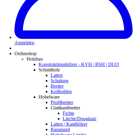
Anmelden
Onlineshop
Holzbau
Konstruktionshölzer - KVH | BSH | DUO
Schnittholz
Latten
Schalung
Bretter
Keilbohlen
Hobelware
Profilbretter
Glattkantbretter
Fichte
Lärche/Douglasie
Latten / Kanthölzer
Rauspund
Hobelware Lärche