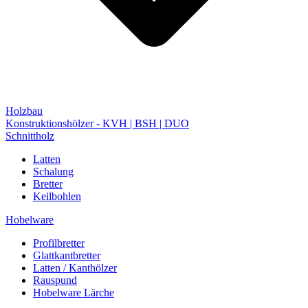
Holzbau
Konstruktionshölzer - KVH | BSH | DUO
Schnittholz
Latten
Schalung
Bretter
Keilbohlen
Hobelware
Profilbretter
Glattkantbretter
Latten / Kanthölzer
Rauspund
Hobelware Lärche