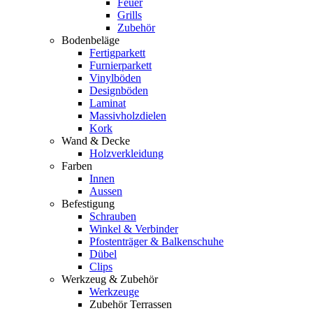
Feuer
Grills
Zubehör
Bodenbeläge
Fertigparkett
Furnierparkett
Vinylböden
Designböden
Laminat
Massivholzdielen
Kork
Wand & Decke
Holzverkleidung
Farben
Innen
Aussen
Befestigung
Schrauben
Winkel & Verbinder
Pfostenträger & Balkenschuhe
Dübel
Clips
Werkzeug & Zubehör
Werkzeuge
Zubehör Terrassen