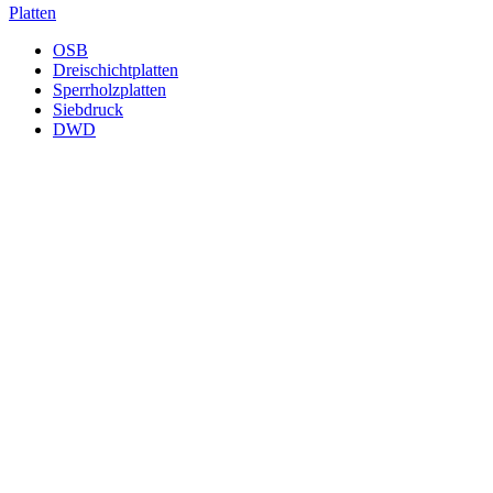
Platten
OSB
Dreischichtplatten
Sperrholzplatten
Siebdruck
DWD