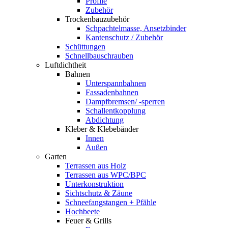
Profile
Zubehör
Trockenbauzubehör
Schpachtelmasse, Ansetzbinder
Kantenschutz / Zubehör
Schüttungen
Schnellbauschrauben
Luftdichtheit
Bahnen
Unterspannbahnen
Fassadenbahnen
Dampfbremsen/ -sperren
Schallentkopplung
Abdichtung
Kleber & Klebebänder
Innen
Außen
Garten
Terrassen aus Holz
Terrassen aus WPC/BPC
Unterkonstruktion
Sichtschutz & Zäune
Schneefangstangen + Pfähle
Hochbeete
Feuer & Grills