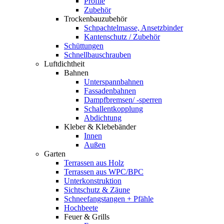
Profile
Zubehör
Trockenbauzubehör
Schpachtelmasse, Ansetzbinder
Kantenschutz / Zubehör
Schüttungen
Schnellbauschrauben
Luftdichtheit
Bahnen
Unterspannbahnen
Fassadenbahnen
Dampfbremsen/ -sperren
Schallentkopplung
Abdichtung
Kleber & Klebebänder
Innen
Außen
Garten
Terrassen aus Holz
Terrassen aus WPC/BPC
Unterkonstruktion
Sichtschutz & Zäune
Schneefangstangen + Pfähle
Hochbeete
Feuer & Grills