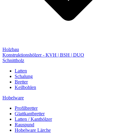
Holzbau
Konstruktionshölzer - KVH | BSH | DUO
Schnittholz
Latten
Schalung
Bretter
Keilbohlen
Hobelware
Profilbretter
Glattkantbretter
Latten / Kanthölzer
Rauspund
Hobelware Lärche