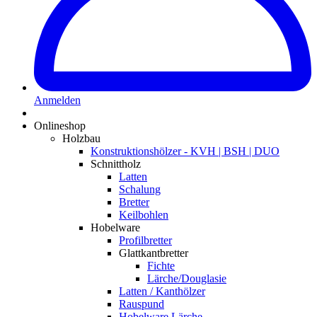
Anmelden
Onlineshop
Holzbau
Konstruktionshölzer - KVH | BSH | DUO
Schnittholz
Latten
Schalung
Bretter
Keilbohlen
Hobelware
Profilbretter
Glattkantbretter
Fichte
Lärche/Douglasie
Latten / Kanthölzer
Rauspund
Hobelware Lärche