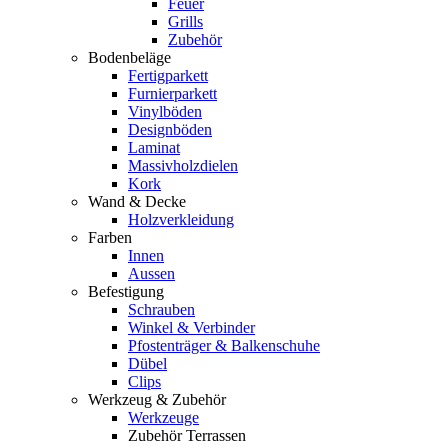
Feuer
Grills
Zubehör
Bodenbeläge
Fertigparkett
Furnierparkett
Vinylböden
Designböden
Laminat
Massivholzdielen
Kork
Wand & Decke
Holzverkleidung
Farben
Innen
Aussen
Befestigung
Schrauben
Winkel & Verbinder
Pfostenträger & Balkenschuhe
Dübel
Clips
Werkzeug & Zubehör
Werkzeuge
Zubehör Terrassen