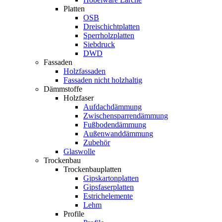
Platten
OSB
Dreischichtplatten
Sperrholzplatten
Siebdruck
DWD
Fassaden
Holzfassaden
Fassaden nicht holzhaltig
Dämmstoffe
Holzfaser
Aufdachdämmung
Zwischensparrendämmung
Fußbodendämmung
Außenwanddämmung
Zubehör
Glaswolle
Trockenbau
Trockenbauplatten
Gipskartonplatten
Gipsfaserplatten
Estrichelemente
Lehm
Profile