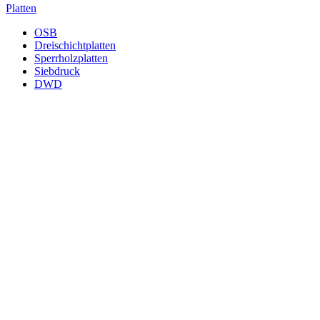
Platten
OSB
Dreischichtplatten
Sperrholzplatten
Siebdruck
DWD