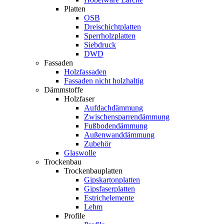
Platten
OSB
Dreischichtplatten
Sperrholzplatten
Siebdruck
DWD
Fassaden
Holzfassaden
Fassaden nicht holzhaltig
Dämmstoffe
Holzfaser
Aufdachdämmung
Zwischensparrendämmung
Fußbodendämmung
Außenwanddämmung
Zubehör
Glaswolle
Trockenbau
Trockenbauplatten
Gipskartonplatten
Gipsfaserplatten
Estrichelemente
Lehm
Profile