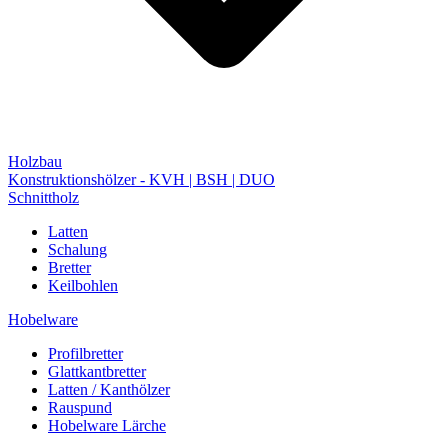
Holzbau
Konstruktionshölzer - KVH | BSH | DUO
Schnittholz
Latten
Schalung
Bretter
Keilbohlen
Hobelware
Profilbretter
Glattkantbretter
Latten / Kanthölzer
Rauspund
Hobelware Lärche