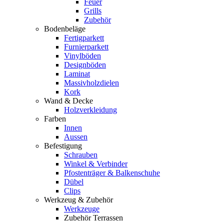
Feuer
Grills
Zubehör
Bodenbeläge
Fertigparkett
Furnierparkett
Vinylböden
Designböden
Laminat
Massivholzdielen
Kork
Wand & Decke
Holzverkleidung
Farben
Innen
Aussen
Befestigung
Schrauben
Winkel & Verbinder
Pfostenträger & Balkenschuhe
Dübel
Clips
Werkzeug & Zubehör
Werkzeuge
Zubehör Terrassen