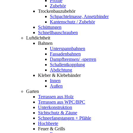
Profile
Zubehör
Trockenbauzubehör
Schpachtelmasse, Ansetzbinder
Kantenschutz / Zubehör
Schüttungen
Schnellbauschrauben
Luftdichtheit
Bahnen
Unterspannbahnen
Fassadenbahnen
Dampfbremsen/ -sperren
Schallentkopplung
Abdichtung
Kleber & Klebebänder
Innen
Außen
Garten
Terrassen aus Holz
Terrassen aus WPC/BPC
Unterkonstruktion
Sichtschutz & Zäune
Schneefangstangen + Pfähle
Hochbeete
Feuer & Grills