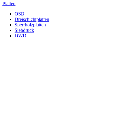
Platten
OSB
Dreischichtplatten
Sperrholzplatten
Siebdruck
DWD