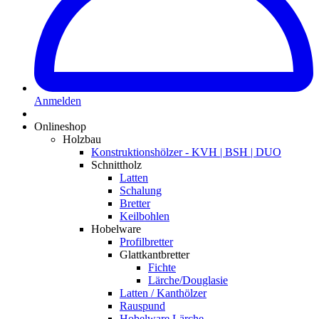
Anmelden
Onlineshop
Holzbau
Konstruktionshölzer - KVH | BSH | DUO
Schnittholz
Latten
Schalung
Bretter
Keilbohlen
Hobelware
Profilbretter
Glattkantbretter
Fichte
Lärche/Douglasie
Latten / Kanthölzer
Rauspund
Hobelware Lärche