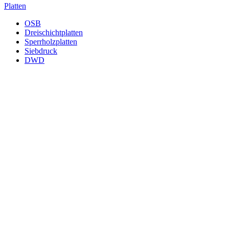
Platten
OSB
Dreischichtplatten
Sperrholzplatten
Siebdruck
DWD