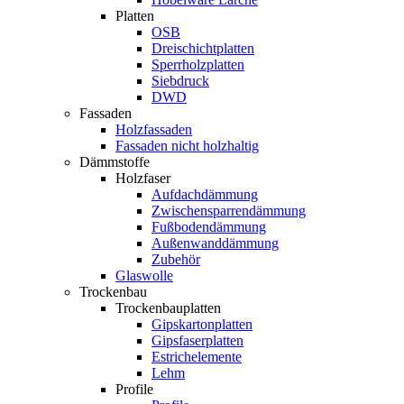
Platten
OSB
Dreischichtplatten
Sperrholzplatten
Siebdruck
DWD
Fassaden
Holzfassaden
Fassaden nicht holzhaltig
Dämmstoffe
Holzfaser
Aufdachdämmung
Zwischensparrendämmung
Fußbodendämmung
Außenwanddämmung
Zubehör
Glaswolle
Trockenbau
Trockenbauplatten
Gipskartonplatten
Gipsfaserplatten
Estrichelemente
Lehm
Profile