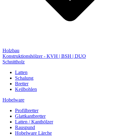
Holzbau
Konstruktionshölzer - KVH | BSH | DUO
Schnittholz
Latten
Schalung
Bretter
Keilbohlen
Hobelware
Profilbretter
Glattkantbretter
Latten / Kanthölzer
Rauspund
Hobelware Lärche