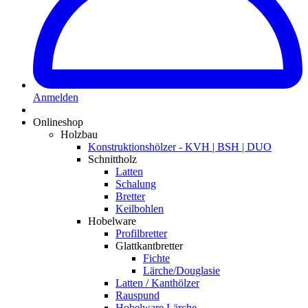
Anmelden
Onlineshop
Holzbau
Konstruktionshölzer - KVH | BSH | DUO
Schnittholz
Latten
Schalung
Bretter
Keilbohlen
Hobelware
Profilbretter
Glattkantbretter
Fichte
Lärche/Douglasie
Latten / Kanthölzer
Rauspund
Hobelware Lärche