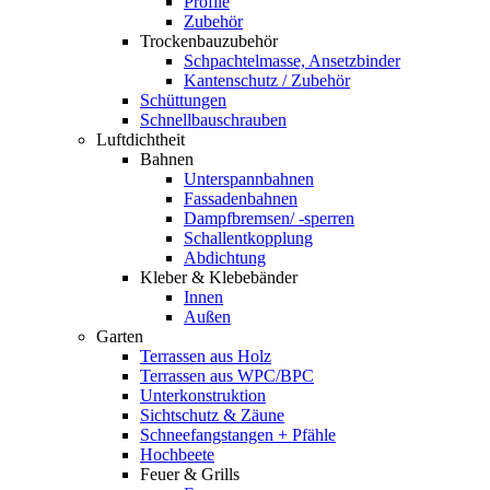
Profile
Zubehör
Trockenbauzubehör
Schpachtelmasse, Ansetzbinder
Kantenschutz / Zubehör
Schüttungen
Schnellbauschrauben
Luftdichtheit
Bahnen
Unterspannbahnen
Fassadenbahnen
Dampfbremsen/ -sperren
Schallentkopplung
Abdichtung
Kleber & Klebebänder
Innen
Außen
Garten
Terrassen aus Holz
Terrassen aus WPC/BPC
Unterkonstruktion
Sichtschutz & Zäune
Schneefangstangen + Pfähle
Hochbeete
Feuer & Grills