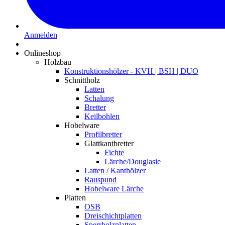
Anmelden
Onlineshop
Holzbau
Konstruktionshölzer - KVH | BSH | DUO
Schnittholz
Latten
Schalung
Bretter
Keilbohlen
Hobelware
Profilbretter
Glattkantbretter
Fichte
Lärche/Douglasie
Latten / Kanthölzer
Rauspund
Hobelware Lärche
Platten
OSB
Dreischichtplatten
Sperrholzplatten