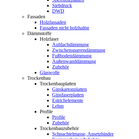
Siebdruck
DWD
Fassaden
Holzfassaden
Fassaden nicht holzhaltig
Dämmstoffe
Holzfaser
Aufdachdämmung
Zwischensparrendämmung
Fußbodendämmung
Außenwanddämmung
Zubehör
Glaswolle
Trockenbau
Trockenbauplatten
Gipskartonplatten
Gipsfaserplatten
Estrichelemente
Lehm
Profile
Profile
Zubehör
Trockenbauzubehör
Schpachtelmasse, Ansetzbinder