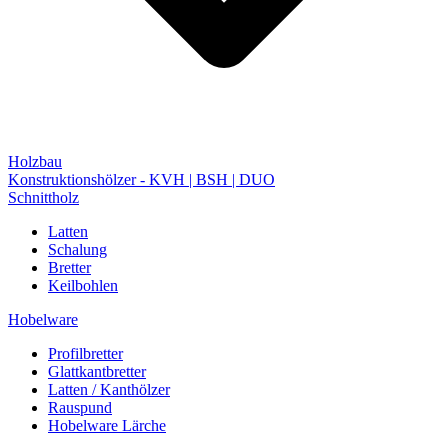
Holzbau
Konstruktionshölzer - KVH | BSH | DUO
Schnittholz
Latten
Schalung
Bretter
Keilbohlen
Hobelware
Profilbretter
Glattkantbretter
Latten / Kanthölzer
Rauspund
Hobelware Lärche