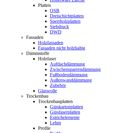
Platten
OSB
Dreischichtplatten
Sperrholzplatten
Siebdruck
DWD
Fassaden
Holzfassaden
Fassaden nicht holzhaltig
Dämmstoffe
Holzfaser
Aufdachdämmung
Zwischensparrendämmung
Fußbodendämmung
Außenwanddämmung
Zubehör
Glaswolle
Trockenbau
Trockenbauplatten
Gipskartonplatten
Gipsfaserplatten
Estrichelemente
Lehm
Profile