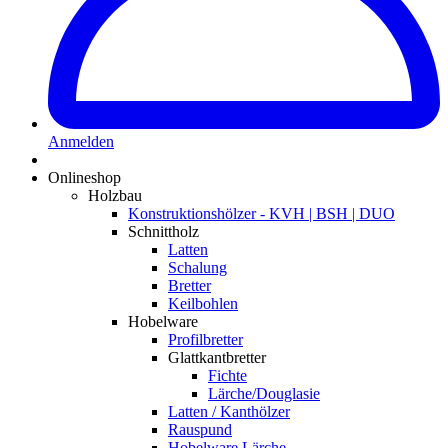
Anmelden
Onlineshop
Holzbau
Konstruktionshölzer - KVH | BSH | DUO
Schnittholz
Latten
Schalung
Bretter
Keilbohlen
Hobelware
Profilbretter
Glattkantbretter
Fichte
Lärche/Douglasie
Latten / Kanthölzer
Rauspund
Hobelware Lärche