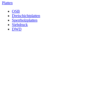
Platten
OSB
Dreischichtplatten
Sperrholzplatten
Siebdruck
DWD