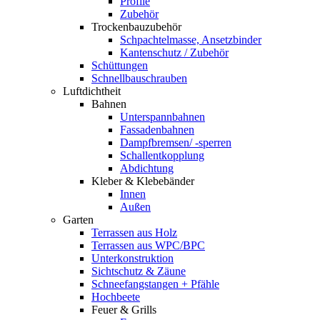
Profile
Zubehör
Trockenbauzubehör
Schpachtelmasse, Ansetzbinder
Kantenschutz / Zubehör
Schüttungen
Schnellbauschrauben
Luftdichtheit
Bahnen
Unterspannbahnen
Fassadenbahnen
Dampfbremsen/ -sperren
Schallentkopplung
Abdichtung
Kleber & Klebebänder
Innen
Außen
Garten
Terrassen aus Holz
Terrassen aus WPC/BPC
Unterkonstruktion
Sichtschutz & Zäune
Schneefangstangen + Pfähle
Hochbeete
Feuer & Grills