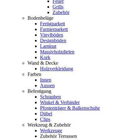
Feuer
Grills
Zubehör
Bodenbeläge
Fertigparkett
Furnierparkett
Vinylböden
Designböden
Laminat
Massivholzdielen
Kork
Wand & Decke
Holzverkleidung
Farben
Innen
Aussen
Befestigung
Schrauben
Winkel & Verbinder
Pfostenträger & Balkenschuhe
Dübel
Clips
Werkzeug & Zubehör
Werkzeuge
Zubehör Terrassen