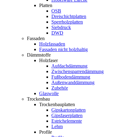
Platten
OSB
Dreischichtplatten
Sperrholzplatten
Siebdruck
DWD
Fassaden
Holzfassaden
Fassaden nicht holzhaltig
Dämmstoffe
Holzfaser
Aufdachdämmung
Zwischensparrendämmung
Fußbodendämmung
Außenwanddämmung
Zubehör
Glaswolle
Trockenbau
Trockenbauplatten
Gipskartonplatten
Gipsfaserplatten
Estrichelemente
Lehm
Profile