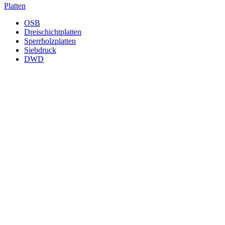
Platten
OSB
Dreischichtplatten
Sperrholzplatten
Siebdruck
DWD