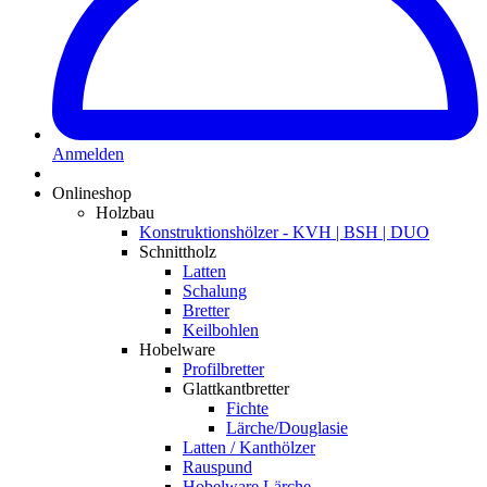
Anmelden
Onlineshop
Holzbau
Konstruktionshölzer - KVH | BSH | DUO
Schnittholz
Latten
Schalung
Bretter
Keilbohlen
Hobelware
Profilbretter
Glattkantbretter
Fichte
Lärche/Douglasie
Latten / Kanthölzer
Rauspund
Hobelware Lärche