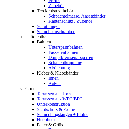
Profile
Zubehör
Trockenbauzubehör
Schpachtelmasse, Ansetzbinder
Kantenschutz / Zubehör
Schüttungen
Schnellbauschrauben
Luftdichtheit
Bahnen
Unterspannbahnen
Fassadenbahnen
Dampfbremsen/ -sperren
Schallentkopplung
Abdichtung
Kleber & Klebebänder
Innen
Außen
Garten
Terrassen aus Holz
Terrassen aus WPC/BPC
Unterkonstruktion
Sichtschutz & Zäune
Schneefangstangen + Pfähle
Hochbeete
Feuer & Grills