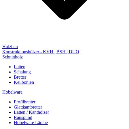
Holzbau
Konstruktionshölzer - KVH | BSH | DUO
Schnittholz
Latten
Schalung
Bretter
Keilbohlen
Hobelware
Profilbretter
Glattkantbretter
Latten / Kanthölzer
Rauspund
Hobelware Lärche