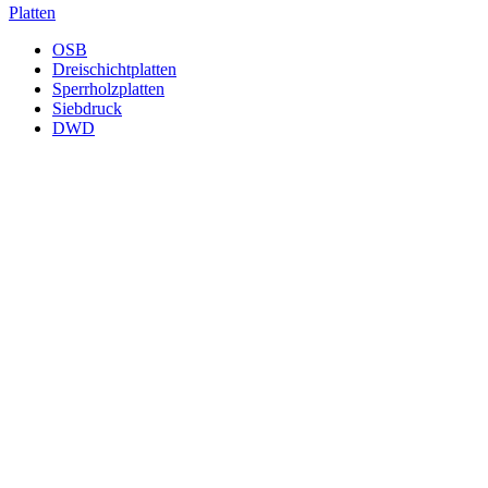
Platten
OSB
Dreischichtplatten
Sperrholzplatten
Siebdruck
DWD