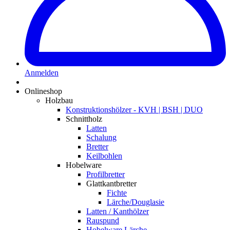
Anmelden
Onlineshop
Holzbau
Konstruktionshölzer - KVH | BSH | DUO
Schnittholz
Latten
Schalung
Bretter
Keilbohlen
Hobelware
Profilbretter
Glattkantbretter
Fichte
Lärche/Douglasie
Latten / Kanthölzer
Rauspund
Hobelware Lärche