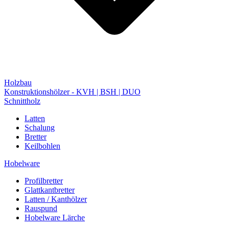
Holzbau
Konstruktionshölzer - KVH | BSH | DUO
Schnittholz
Latten
Schalung
Bretter
Keilbohlen
Hobelware
Profilbretter
Glattkantbretter
Latten / Kanthölzer
Rauspund
Hobelware Lärche