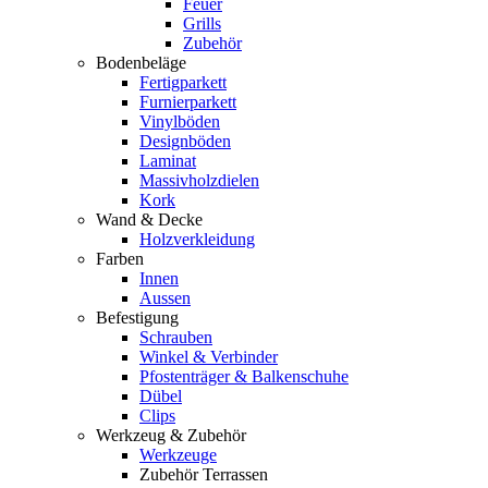
Feuer
Grills
Zubehör
Bodenbeläge
Fertigparkett
Furnierparkett
Vinylböden
Designböden
Laminat
Massivholzdielen
Kork
Wand & Decke
Holzverkleidung
Farben
Innen
Aussen
Befestigung
Schrauben
Winkel & Verbinder
Pfostenträger & Balkenschuhe
Dübel
Clips
Werkzeug & Zubehör
Werkzeuge
Zubehör Terrassen