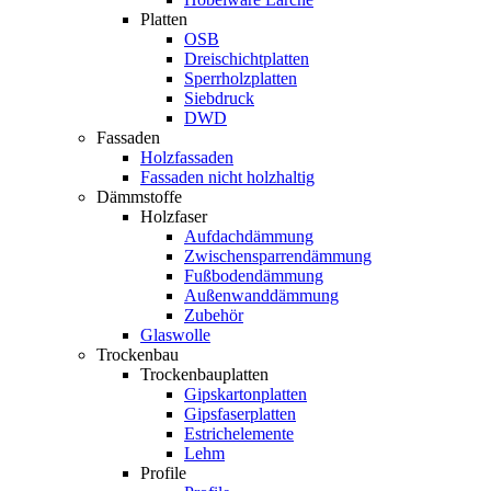
Platten
OSB
Dreischichtplatten
Sperrholzplatten
Siebdruck
DWD
Fassaden
Holzfassaden
Fassaden nicht holzhaltig
Dämmstoffe
Holzfaser
Aufdachdämmung
Zwischensparrendämmung
Fußbodendämmung
Außenwanddämmung
Zubehör
Glaswolle
Trockenbau
Trockenbauplatten
Gipskartonplatten
Gipsfaserplatten
Estrichelemente
Lehm
Profile