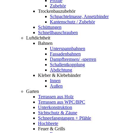
Profile
Zubehör
Trockenbauzubehör
Schpachtelmasse, Ansetzbinder
Kantenschutz / Zubehör
Schüttungen
Schnellbauschrauben
Luftdichtheit
Bahnen
Unterspannbahnen
Fassadenbahnen
Dampfbremsen/ -sperren
Schallentkopplung
Abdichtung
Kleber & Klebebänder
Innen
Außen
Garten
Terrassen aus Holz
Terrassen aus WPC/BPC
Unterkonstruktion
Sichtschutz & Zäune
Schneefangstangen + Pfähle
Hochbeete
Feuer & Grills