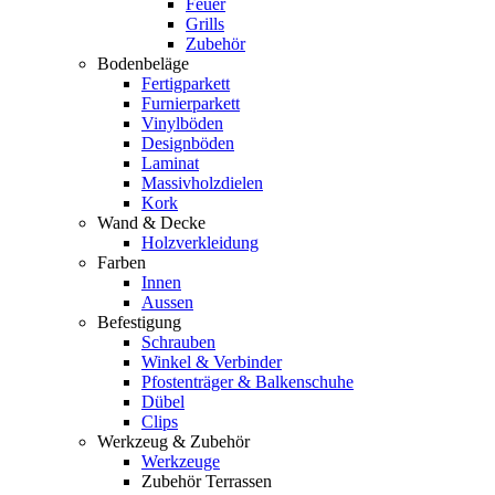
Feuer
Grills
Zubehör
Bodenbeläge
Fertigparkett
Furnierparkett
Vinylböden
Designböden
Laminat
Massivholzdielen
Kork
Wand & Decke
Holzverkleidung
Farben
Innen
Aussen
Befestigung
Schrauben
Winkel & Verbinder
Pfostenträger & Balkenschuhe
Dübel
Clips
Werkzeug & Zubehör
Werkzeuge
Zubehör Terrassen