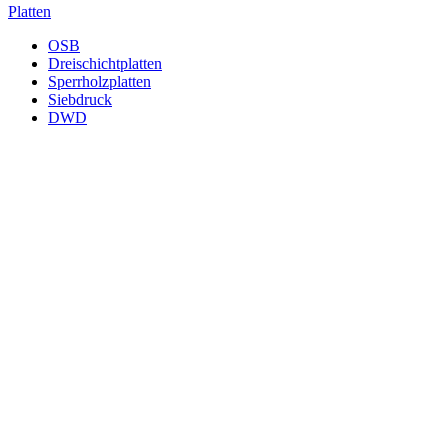
Platten
OSB
Dreischichtplatten
Sperrholzplatten
Siebdruck
DWD