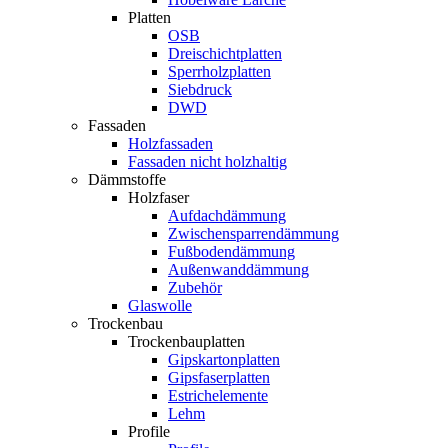
Platten
OSB
Dreischichtplatten
Sperrholzplatten
Siebdruck
DWD
Fassaden
Holzfassaden
Fassaden nicht holzhaltig
Dämmstoffe
Holzfaser
Aufdachdämmung
Zwischensparrendämmung
Fußbodendämmung
Außenwanddämmung
Zubehör
Glaswolle
Trockenbau
Trockenbauplatten
Gipskartonplatten
Gipsfaserplatten
Estrichelemente
Lehm
Profile