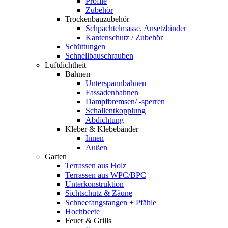
Profile
Zubehör
Trockenbauzubehör
Schpachtelmasse, Ansetzbinder
Kantenschutz / Zubehör
Schüttungen
Schnellbauschrauben
Luftdichtheit
Bahnen
Unterspannbahnen
Fassadenbahnen
Dampfbremsen/ -sperren
Schallentkopplung
Abdichtung
Kleber & Klebebänder
Innen
Außen
Garten
Terrassen aus Holz
Terrassen aus WPC/BPC
Unterkonstruktion
Sichtschutz & Zäune
Schneefangstangen + Pfähle
Hochbeete
Feuer & Grills