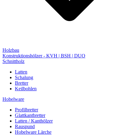
Holzbau
Konstruktionshölzer - KVH | BSH | DUO
Schnittholz
Latten
Schalung
Bretter
Keilbohlen
Hobelware
Profilbretter
Glattkantbretter
Latten / Kanthölzer
Rauspund
Hobelware Lärche