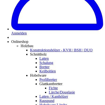
Anmelden
Onlineshop
Holzbau
Konstruktionshölzer - KVH | BSH | DUO
Schnittholz
Latten
Schalung
Bretter
Keilbohlen
Hobelware
Profilbretter
Glattkantbretter
Fichte
Lärche/Douglasie
Latten / Kanthölzer
Rauspund
Hobelware Lärche