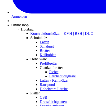
Anmelden
Onlineshop
Holzbau
Konstruktionshölzer - KVH | BSH | DUO
Schnittholz
Latten
Schalung
Bretter
Keilbohlen
Hobelware
Profilbretter
Glattkantbretter
Fichte
Lärche/Douglasie
Latten / Kanthölzer
Rauspund
Hobelware Lärche
Platten
OSB
Dreischichtplatten
Sperrholzplatten