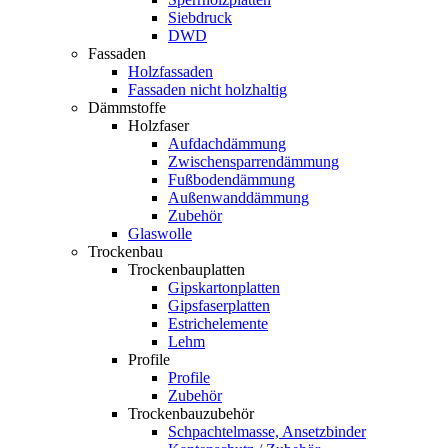
Siebdruck
DWD
Fassaden
Holzfassaden
Fassaden nicht holzhaltig
Dämmstoffe
Holzfaser
Aufdachdämmung
Zwischensparrendämmung
Fußbodendämmung
Außenwanddämmung
Zubehör
Glaswolle
Trockenbau
Trockenbauplatten
Gipskartonplatten
Gipsfaserplatten
Estrichelemente
Lehm
Profile
Profile
Zubehör
Trockenbauzubehör
Schpachtelmasse, Ansetzbinder