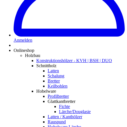
Anmelden
Onlineshop
Holzbau
Konstruktionshölzer - KVH | BSH | DUO
Schnittholz
Latten
Schalung
Bretter
Keilbohlen
Hobelware
Profilbretter
Glattkantbretter
Fichte
Lärche/Douglasie
Latten / Kanthölzer
Rauspund
Hobelware Lärche