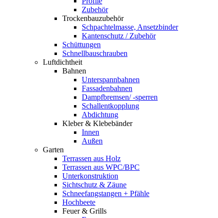
Profile
Zubehör
Trockenbauzubehör
Schpachtelmasse, Ansetzbinder
Kantenschutz / Zubehör
Schüttungen
Schnellbauschrauben
Luftdichtheit
Bahnen
Unterspannbahnen
Fassadenbahnen
Dampfbremsen/ -sperren
Schallentkopplung
Abdichtung
Kleber & Klebebänder
Innen
Außen
Garten
Terrassen aus Holz
Terrassen aus WPC/BPC
Unterkonstruktion
Sichtschutz & Zäune
Schneefangstangen + Pfähle
Hochbeete
Feuer & Grills