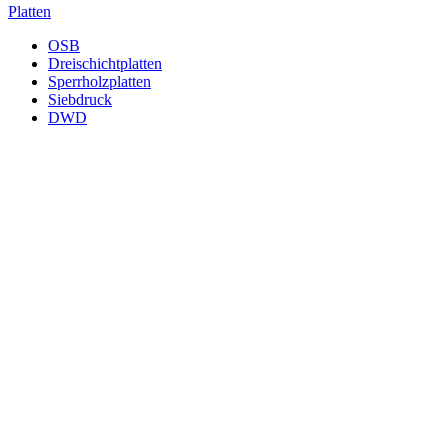
Platten
OSB
Dreischichtplatten
Sperrholzplatten
Siebdruck
DWD