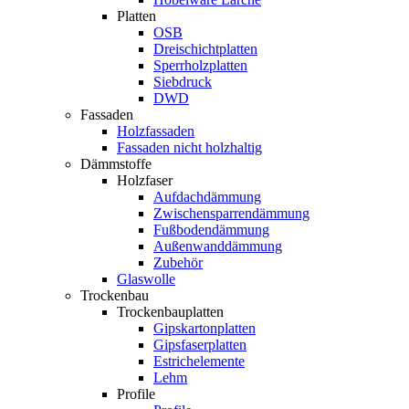
Platten
OSB
Dreischichtplatten
Sperrholzplatten
Siebdruck
DWD
Fassaden
Holzfassaden
Fassaden nicht holzhaltig
Dämmstoffe
Holzfaser
Aufdachdämmung
Zwischensparrendämmung
Fußbodendämmung
Außenwanddämmung
Zubehör
Glaswolle
Trockenbau
Trockenbauplatten
Gipskartonplatten
Gipsfaserplatten
Estrichelemente
Lehm
Profile