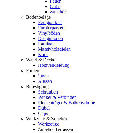
Feuer
Grills
Zubehör
Bodenbeläge
Fertigparkett
Furnierparkett
Vinylböden
Designböden
Laminat
Massivholzdielen
Kork
Wand & Decke
Holzverkleidung
Farben
Innen
Aussen
Befestigung
Schrauben
Winkel & Verbinder
Pfostenträger & Balkenschuhe
Dübel
Clips
Werkzeug & Zubehör
Werkzeuge
Zubehör Terrassen