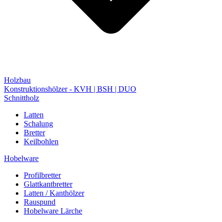
Holzbau
Konstruktionshölzer - KVH | BSH | DUO
Schnittholz
Latten
Schalung
Bretter
Keilbohlen
Hobelware
Profilbretter
Glattkantbretter
Latten / Kanthölzer
Rauspund
Hobelware Lärche