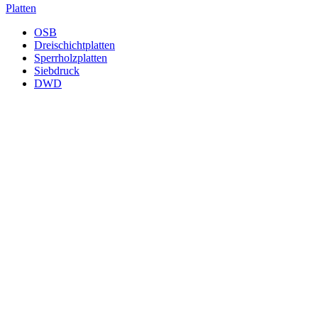
Platten
OSB
Dreischichtplatten
Sperrholzplatten
Siebdruck
DWD