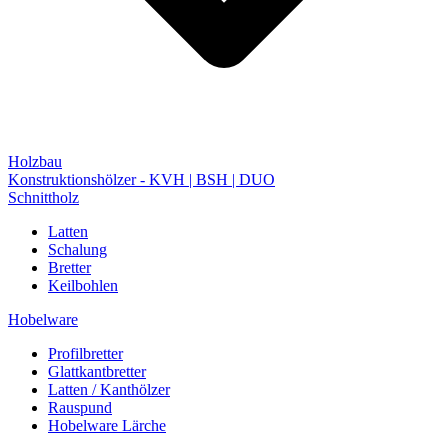
Holzbau
Konstruktionshölzer - KVH | BSH | DUO
Schnittholz
Latten
Schalung
Bretter
Keilbohlen
Hobelware
Profilbretter
Glattkantbretter
Latten / Kanthölzer
Rauspund
Hobelware Lärche