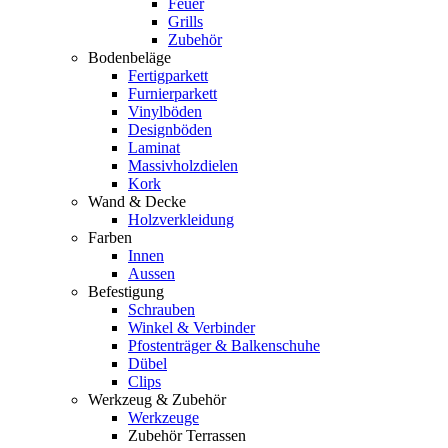
Feuer
Grills
Zubehör
Bodenbeläge
Fertigparkett
Furnierparkett
Vinylböden
Designböden
Laminat
Massivholzdielen
Kork
Wand & Decke
Holzverkleidung
Farben
Innen
Aussen
Befestigung
Schrauben
Winkel & Verbinder
Pfostenträger & Balkenschuhe
Dübel
Clips
Werkzeug & Zubehör
Werkzeuge
Zubehör Terrassen