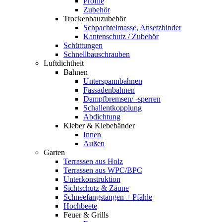
Profile
Zubehör
Trockenbauzubehör
Schpachtelmasse, Ansetzbinder
Kantenschutz / Zubehör
Schüttungen
Schnellbauschrauben
Luftdichtheit
Bahnen
Unterspannbahnen
Fassadenbahnen
Dampfbremsen/ -sperren
Schallentkopplung
Abdichtung
Kleber & Klebebänder
Innen
Außen
Garten
Terrassen aus Holz
Terrassen aus WPC/BPC
Unterkonstruktion
Sichtschutz & Zäune
Schneefangstangen + Pfähle
Hochbeete
Feuer & Grills