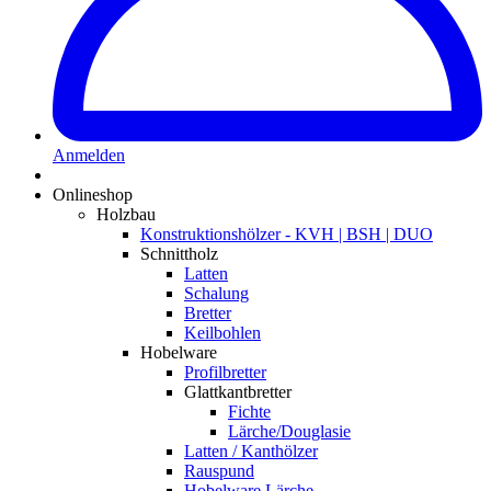
Anmelden
Onlineshop
Holzbau
Konstruktionshölzer - KVH | BSH | DUO
Schnittholz
Latten
Schalung
Bretter
Keilbohlen
Hobelware
Profilbretter
Glattkantbretter
Fichte
Lärche/Douglasie
Latten / Kanthölzer
Rauspund
Hobelware Lärche