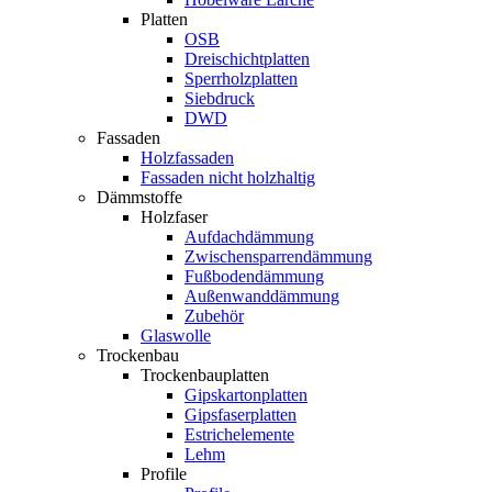
Platten
OSB
Dreischichtplatten
Sperrholzplatten
Siebdruck
DWD
Fassaden
Holzfassaden
Fassaden nicht holzhaltig
Dämmstoffe
Holzfaser
Aufdachdämmung
Zwischensparrendämmung
Fußbodendämmung
Außenwanddämmung
Zubehör
Glaswolle
Trockenbau
Trockenbauplatten
Gipskartonplatten
Gipsfaserplatten
Estrichelemente
Lehm
Profile