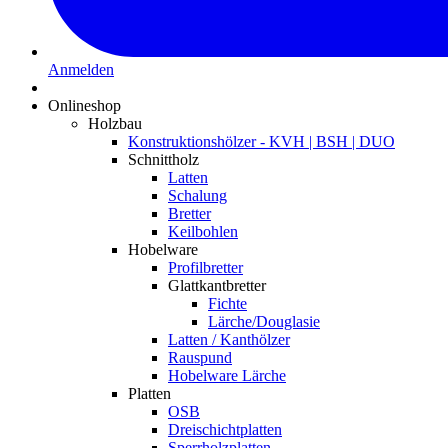
Anmelden
Onlineshop
Holzbau
Konstruktionshölzer - KVH | BSH | DUO
Schnittholz
Latten
Schalung
Bretter
Keilbohlen
Hobelware
Profilbretter
Glattkantbretter
Fichte
Lärche/Douglasie
Latten / Kanthölzer
Rauspund
Hobelware Lärche
Platten
OSB
Dreischichtplatten
Sperrholzplatten