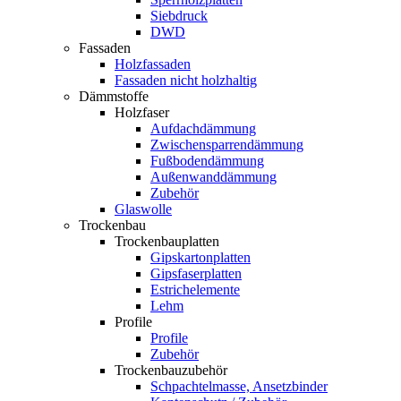
Siebdruck
DWD
Fassaden
Holzfassaden
Fassaden nicht holzhaltig
Dämmstoffe
Holzfaser
Aufdachdämmung
Zwischensparrendämmung
Fußbodendämmung
Außenwanddämmung
Zubehör
Glaswolle
Trockenbau
Trockenbauplatten
Gipskartonplatten
Gipsfaserplatten
Estrichelemente
Lehm
Profile
Profile
Zubehör
Trockenbauzubehör
Schpachtelmasse, Ansetzbinder