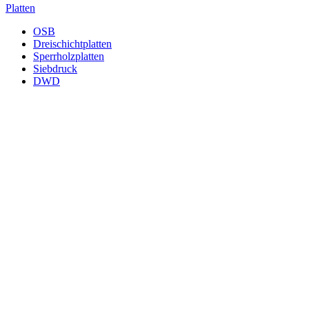
Platten
OSB
Dreischichtplatten
Sperrholzplatten
Siebdruck
DWD