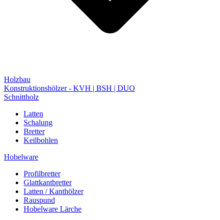
Holzbau
Konstruktionshölzer - KVH | BSH | DUO
Schnittholz
Latten
Schalung
Bretter
Keilbohlen
Hobelware
Profilbretter
Glattkantbretter
Latten / Kanthölzer
Rauspund
Hobelware Lärche