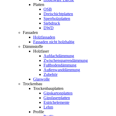
Platten
OSB
Dreischichtplatten
Sperrholzplatten
Siebdruck
DWD
Fassaden
Holzfassaden
Fassaden nicht holzhaltig
Dämmstoffe
Holzfaser
Aufdachdämmung
Zwischensparrendämmung
Fußbodendämmung
Außenwanddämmung
Zubehör
Glaswolle
Trockenbau
Trockenbauplatten
Gipskartonplatten
Gipsfaserplatten
Estrichelemente
Lehm
Profile