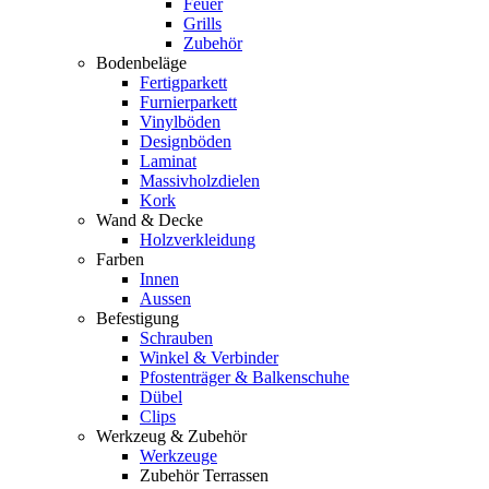
Feuer
Grills
Zubehör
Bodenbeläge
Fertigparkett
Furnierparkett
Vinylböden
Designböden
Laminat
Massivholzdielen
Kork
Wand & Decke
Holzverkleidung
Farben
Innen
Aussen
Befestigung
Schrauben
Winkel & Verbinder
Pfostenträger & Balkenschuhe
Dübel
Clips
Werkzeug & Zubehör
Werkzeuge
Zubehör Terrassen