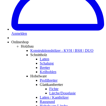
Anmelden
Onlineshop
Holzbau
Konstruktionshölzer - KVH | BSH | DUO
Schnittholz
Latten
Schalung
Bretter
Keilbohlen
Hobelware
Profilbretter
Glattkantbretter
Fichte
Lärche/Douglasie
Latten / Kanthölzer
Rauspund
Hobelware Lärche