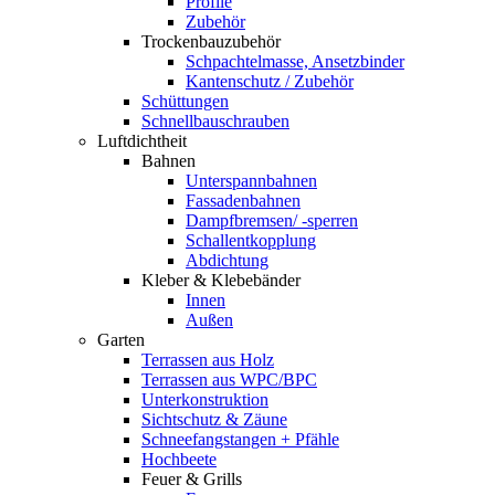
Profile
Zubehör
Trockenbauzubehör
Schpachtelmasse, Ansetzbinder
Kantenschutz / Zubehör
Schüttungen
Schnellbauschrauben
Luftdichtheit
Bahnen
Unterspannbahnen
Fassadenbahnen
Dampfbremsen/ -sperren
Schallentkopplung
Abdichtung
Kleber & Klebebänder
Innen
Außen
Garten
Terrassen aus Holz
Terrassen aus WPC/BPC
Unterkonstruktion
Sichtschutz & Zäune
Schneefangstangen + Pfähle
Hochbeete
Feuer & Grills