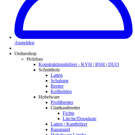
Anmelden
Onlineshop
Holzbau
Konstruktionshölzer - KVH | BSH | DUO
Schnittholz
Latten
Schalung
Bretter
Keilbohlen
Hobelware
Profilbretter
Glattkantbretter
Fichte
Lärche/Douglasie
Latten / Kanthölzer
Rauspund
Hobelware Lärche