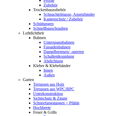
Profile
Zubehör
Trockenbauzubehör
Schpachtelmasse, Ansetzbinder
Kantenschutz / Zubehör
Schüttungen
Schnellbauschrauben
Luftdichtheit
Bahnen
Unterspannbahnen
Fassadenbahnen
Dampfbremsen/ -sperren
Schallentkopplung
Abdichtung
Kleber & Klebebänder
Innen
Außen
Garten
Terrassen aus Holz
Terrassen aus WPC/BPC
Unterkonstruktion
Sichtschutz & Zäune
Schneefangstangen + Pfähle
Hochbeete
Feuer & Grills