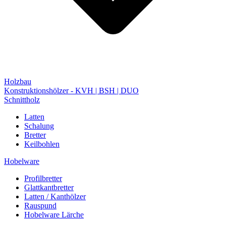
Holzbau
Konstruktionshölzer - KVH | BSH | DUO
Schnittholz
Latten
Schalung
Bretter
Keilbohlen
Hobelware
Profilbretter
Glattkantbretter
Latten / Kanthölzer
Rauspund
Hobelware Lärche