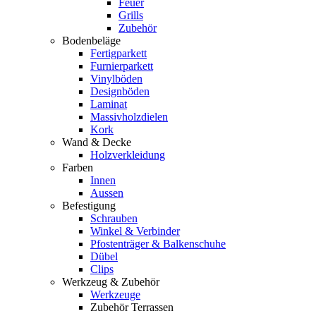
Feuer
Grills
Zubehör
Bodenbeläge
Fertigparkett
Furnierparkett
Vinylböden
Designböden
Laminat
Massivholzdielen
Kork
Wand & Decke
Holzverkleidung
Farben
Innen
Aussen
Befestigung
Schrauben
Winkel & Verbinder
Pfostenträger & Balkenschuhe
Dübel
Clips
Werkzeug & Zubehör
Werkzeuge
Zubehör Terrassen