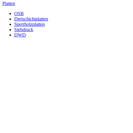
Platten
OSB
Dreischichtplatten
Sperrholzplatten
Siebdruck
DWD