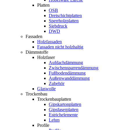
Platten
OSB
Dreischichtplatten
Sperrholzplatten
Siebdruck
DWD
Fassaden
Holzfassaden
Fassaden nicht holzhaltig
Dämmstoffe
Holzfaser
Aufdachdämmung
Zwischensparrendämmung
Fußbodendämmung
Außenwanddämmung
Zubehör
Glaswolle
Trockenbau
Trockenbauplatten
Gipskartonplatten
Gipsfaserplatten
Estrichelemente
Lehm
Profile