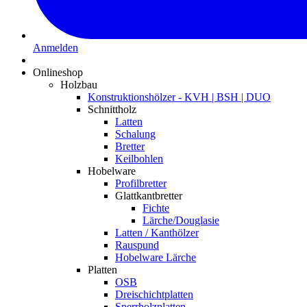
Anmelden
Onlineshop
Holzbau
Konstruktionshölzer - KVH | BSH | DUO
Schnittholz
Latten
Schalung
Bretter
Keilbohlen
Hobelware
Profilbretter
Glattkantbretter
Fichte
Lärche/Douglasie
Latten / Kanthölzer
Rauspund
Hobelware Lärche
Platten
OSB
Dreischichtplatten
Sperrholzplatten