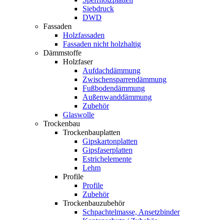
Siebdruck
DWD
Fassaden
Holzfassaden
Fassaden nicht holzhaltig
Dämmstoffe
Holzfaser
Aufdachdämmung
Zwischensparrendämmung
Fußbodendämmung
Außenwanddämmung
Zubehör
Glaswolle
Trockenbau
Trockenbauplatten
Gipskartonplatten
Gipsfaserplatten
Estrichelemente
Lehm
Profile
Profile
Zubehör
Trockenbauzubehör
Schpachtelmasse, Ansetzbinder