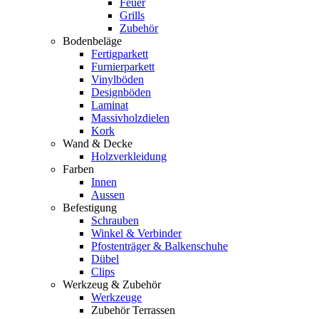
Feuer
Grills
Zubehör
Bodenbeläge
Fertigparkett
Furnierparkett
Vinylböden
Designböden
Laminat
Massivholzdielen
Kork
Wand & Decke
Holzverkleidung
Farben
Innen
Aussen
Befestigung
Schrauben
Winkel & Verbinder
Pfostenträger & Balkenschuhe
Dübel
Clips
Werkzeug & Zubehör
Werkzeuge
Zubehör Terrassen