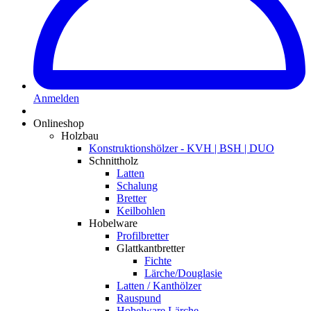
Anmelden
Onlineshop
Holzbau
Konstruktionshölzer - KVH | BSH | DUO
Schnittholz
Latten
Schalung
Bretter
Keilbohlen
Hobelware
Profilbretter
Glattkantbretter
Fichte
Lärche/Douglasie
Latten / Kanthölzer
Rauspund
Hobelware Lärche