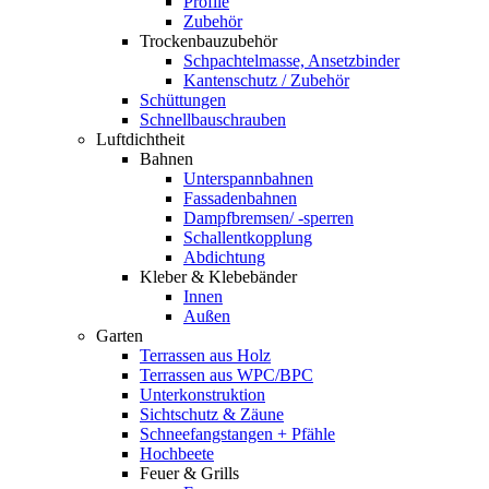
Profile
Zubehör
Trockenbauzubehör
Schpachtelmasse, Ansetzbinder
Kantenschutz / Zubehör
Schüttungen
Schnellbauschrauben
Luftdichtheit
Bahnen
Unterspannbahnen
Fassadenbahnen
Dampfbremsen/ -sperren
Schallentkopplung
Abdichtung
Kleber & Klebebänder
Innen
Außen
Garten
Terrassen aus Holz
Terrassen aus WPC/BPC
Unterkonstruktion
Sichtschutz & Zäune
Schneefangstangen + Pfähle
Hochbeete
Feuer & Grills