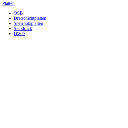
Platten
OSB
Dreischichtplatten
Sperrholzplatten
Siebdruck
DWD