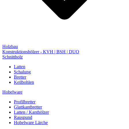
Holzbau
Konstruktionshölzer - KVH | BSH | DUO
Schnittholz
Latten
Schalung
Bretter
Keilbohlen
Hobelware
Profilbretter
Glattkantbretter
Latten / Kanthölzer
Rauspund
Hobelware Lärche