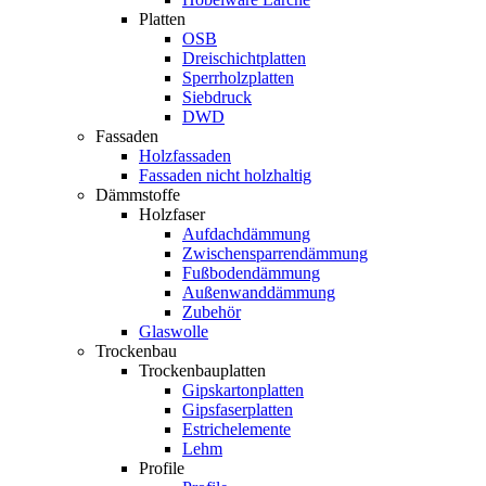
Platten
OSB
Dreischichtplatten
Sperrholzplatten
Siebdruck
DWD
Fassaden
Holzfassaden
Fassaden nicht holzhaltig
Dämmstoffe
Holzfaser
Aufdachdämmung
Zwischensparrendämmung
Fußbodendämmung
Außenwanddämmung
Zubehör
Glaswolle
Trockenbau
Trockenbauplatten
Gipskartonplatten
Gipsfaserplatten
Estrichelemente
Lehm
Profile