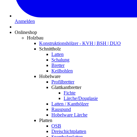
Anmelden
Onlineshop
Holzbau
Konstruktionshölzer - KVH | BSH | DUO
Schnittholz
Latten
Schalung
Bretter
Keilbohlen
Hobelware
Profilbretter
Glattkantbretter
Fichte
Lärche/Douglasie
Latten / Kanthölzer
Rauspund
Hobelware Lärche
Platten
OSB
Dreischichtplatten
Sperrholzplatten