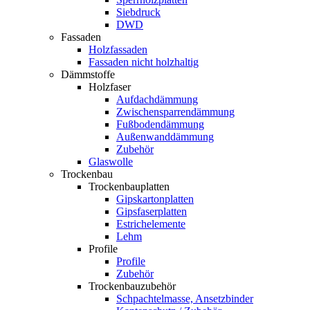
Siebdruck
DWD
Fassaden
Holzfassaden
Fassaden nicht holzhaltig
Dämmstoffe
Holzfaser
Aufdachdämmung
Zwischensparrendämmung
Fußbodendämmung
Außenwanddämmung
Zubehör
Glaswolle
Trockenbau
Trockenbauplatten
Gipskartonplatten
Gipsfaserplatten
Estrichelemente
Lehm
Profile
Profile
Zubehör
Trockenbauzubehör
Schpachtelmasse, Ansetzbinder