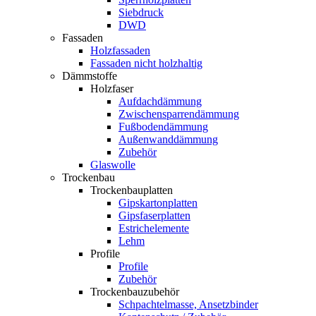
Siebdruck
DWD
Fassaden
Holzfassaden
Fassaden nicht holzhaltig
Dämmstoffe
Holzfaser
Aufdachdämmung
Zwischensparrendämmung
Fußbodendämmung
Außenwanddämmung
Zubehör
Glaswolle
Trockenbau
Trockenbauplatten
Gipskartonplatten
Gipsfaserplatten
Estrichelemente
Lehm
Profile
Profile
Zubehör
Trockenbauzubehör
Schpachtelmasse, Ansetzbinder