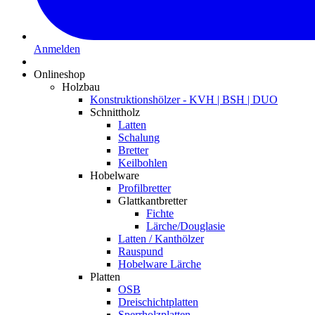
Anmelden
Onlineshop
Holzbau
Konstruktionshölzer - KVH | BSH | DUO
Schnittholz
Latten
Schalung
Bretter
Keilbohlen
Hobelware
Profilbretter
Glattkantbretter
Fichte
Lärche/Douglasie
Latten / Kanthölzer
Rauspund
Hobelware Lärche
Platten
OSB
Dreischichtplatten
Sperrholzplatten