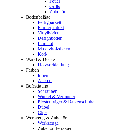
Feuer
Grills
Zubehör
Bodenbeläge
Fertigparkett
Furnierparkett
Vinylböden
Designböden
Laminat
Massivholzdielen
Kork
Wand & Decke
Holzverkleidung
Farben
Innen
Aussen
Befestigung
Schrauben
Winkel & Verbinder
Pfostenträger & Balkenschuhe
Dübel
Clips
Werkzeug & Zubehör
Werkzeuge
Zubehör Terrassen