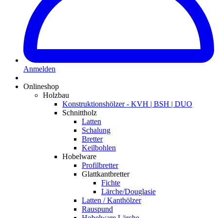
Anmelden
Onlineshop
Holzbau
Konstruktionshölzer - KVH | BSH | DUO
Schnittholz
Latten
Schalung
Bretter
Keilbohlen
Hobelware
Profilbretter
Glattkantbretter
Fichte
Lärche/Douglasie
Latten / Kanthölzer
Rauspund
Hobelware Lärche