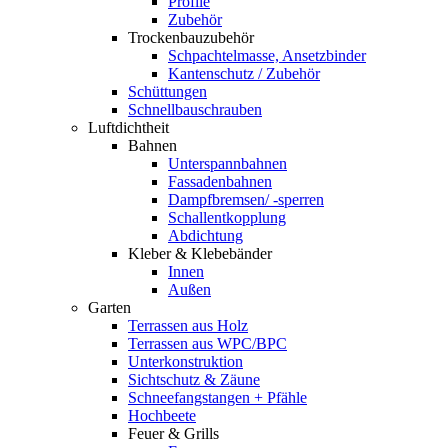
Profile
Zubehör
Trockenbauzubehör
Schpachtelmasse, Ansetzbinder
Kantenschutz / Zubehör
Schüttungen
Schnellbauschrauben
Luftdichtheit
Bahnen
Unterspannbahnen
Fassadenbahnen
Dampfbremsen/ -sperren
Schallentkopplung
Abdichtung
Kleber & Klebebänder
Innen
Außen
Garten
Terrassen aus Holz
Terrassen aus WPC/BPC
Unterkonstruktion
Sichtschutz & Zäune
Schneefangstangen + Pfähle
Hochbeete
Feuer & Grills