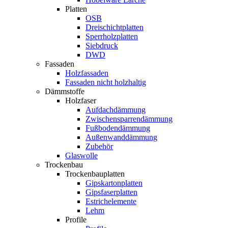
Platten
OSB
Dreischichtplatten
Sperrholzplatten
Siebdruck
DWD
Fassaden
Holzfassaden
Fassaden nicht holzhaltig
Dämmstoffe
Holzfaser
Aufdachdämmung
Zwischensparrendämmung
Fußbodendämmung
Außenwanddämmung
Zubehör
Glaswolle
Trockenbau
Trockenbauplatten
Gipskartonplatten
Gipsfaserplatten
Estrichelemente
Lehm
Profile