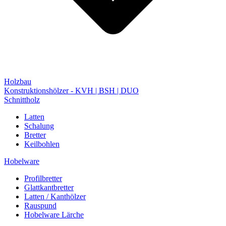
Holzbau
Konstruktionshölzer - KVH | BSH | DUO
Schnittholz
Latten
Schalung
Bretter
Keilbohlen
Hobelware
Profilbretter
Glattkantbretter
Latten / Kanthölzer
Rauspund
Hobelware Lärche