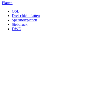
Platten
OSB
Dreischichtplatten
Sperrholzplatten
Siebdruck
DWD