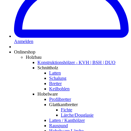
Anmelden
Onlineshop
Holzbau
Konstruktionshölzer - KVH | BSH | DUO
Schnittholz
Latten
Schalung
Bretter
Keilbohlen
Hobelware
Profilbretter
Glattkantbretter
Fichte
Lärche/Douglasie
Latten / Kanthölzer
Rauspund
Hobelware Lärche