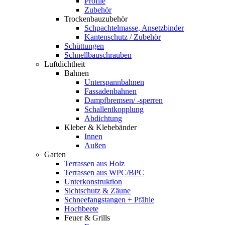
Profile
Zubehör
Trockenbauzubehör
Schpachtelmasse, Ansetzbinder
Kantenschutz / Zubehör
Schüttungen
Schnellbauschrauben
Luftdichtheit
Bahnen
Unterspannbahnen
Fassadenbahnen
Dampfbremsen/ -sperren
Schallentkopplung
Abdichtung
Kleber & Klebebänder
Innen
Außen
Garten
Terrassen aus Holz
Terrassen aus WPC/BPC
Unterkonstruktion
Sichtschutz & Zäune
Schneefangstangen + Pfähle
Hochbeete
Feuer & Grills