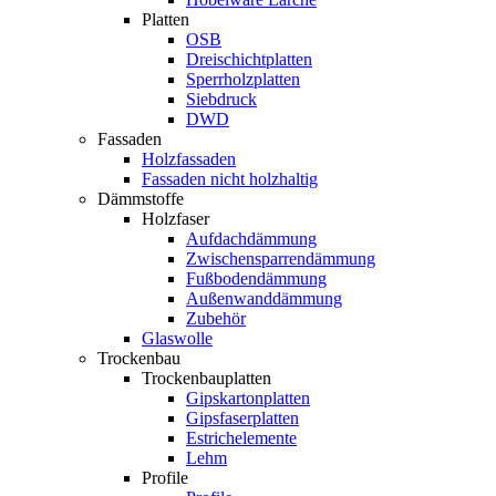
Platten
OSB
Dreischichtplatten
Sperrholzplatten
Siebdruck
DWD
Fassaden
Holzfassaden
Fassaden nicht holzhaltig
Dämmstoffe
Holzfaser
Aufdachdämmung
Zwischensparrendämmung
Fußbodendämmung
Außenwanddämmung
Zubehör
Glaswolle
Trockenbau
Trockenbauplatten
Gipskartonplatten
Gipsfaserplatten
Estrichelemente
Lehm
Profile