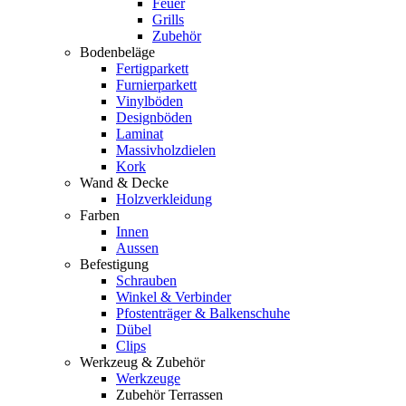
Feuer
Grills
Zubehör
Bodenbeläge
Fertigparkett
Furnierparkett
Vinylböden
Designböden
Laminat
Massivholzdielen
Kork
Wand & Decke
Holzverkleidung
Farben
Innen
Aussen
Befestigung
Schrauben
Winkel & Verbinder
Pfostenträger & Balkenschuhe
Dübel
Clips
Werkzeug & Zubehör
Werkzeuge
Zubehör Terrassen