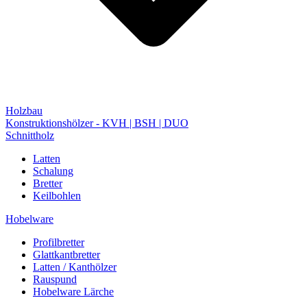
Holzbau
Konstruktionshölzer - KVH | BSH | DUO
Schnittholz
Latten
Schalung
Bretter
Keilbohlen
Hobelware
Profilbretter
Glattkantbretter
Latten / Kanthölzer
Rauspund
Hobelware Lärche