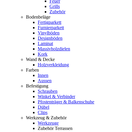
Feuer
Grills
Zubehör
Bodenbeläge
Fertigparkett
Furnierparkett
Vinylböden
Designböden
Laminat
Massivholzdielen
Kork
Wand & Decke
Holzverkleidung
Farben
Innen
Aussen
Befestigung
Schrauben
Winkel & Verbinder
Pfostenträger & Balkenschuhe
Dübel
Clips
Werkzeug & Zubehör
Werkzeuge
Zubehör Terrassen