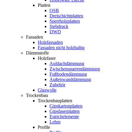
Platten
OSB
Dreischichtplatten
Sperrholzplatten
Siebdruck
DWD
Fassaden
Holzfassaden
Fassaden nicht holzhaltig
Dämmstoffe
Holzfaser
Aufdachdämmung
Zwischensparrendämmung
Fußbodendämmung
Außenwanddämmung
Zubehör
Glaswolle
Trockenbau
Trockenbauplatten
Gipskartonplatten
Gipsfaserplatten
Estrichelemente
Lehm
Profile