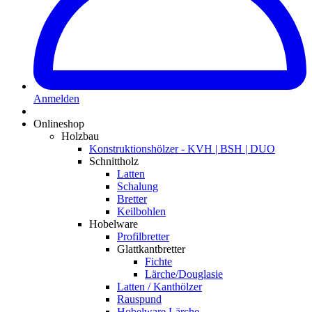
Anmelden
Onlineshop
Holzbau
Konstruktionshölzer - KVH | BSH | DUO
Schnittholz
Latten
Schalung
Bretter
Keilbohlen
Hobelware
Profilbretter
Glattkantbretter
Fichte
Lärche/Douglasie
Latten / Kanthölzer
Rauspund
Hobelware Lärche