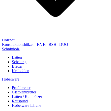
Holzbau
Konstruktionshölzer - KVH | BSH | DUO
Schnittholz
Latten
Schalung
Bretter
Keilbohlen
Hobelware
Profilbretter
Glattkantbretter
Latten / Kanthölzer
Rauspund
Hobelware Lärche