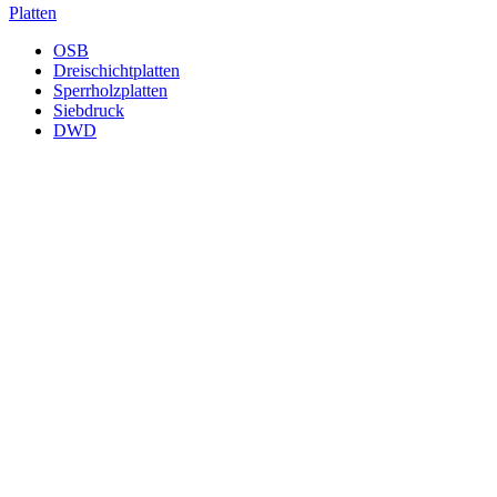
Platten
OSB
Dreischichtplatten
Sperrholzplatten
Siebdruck
DWD