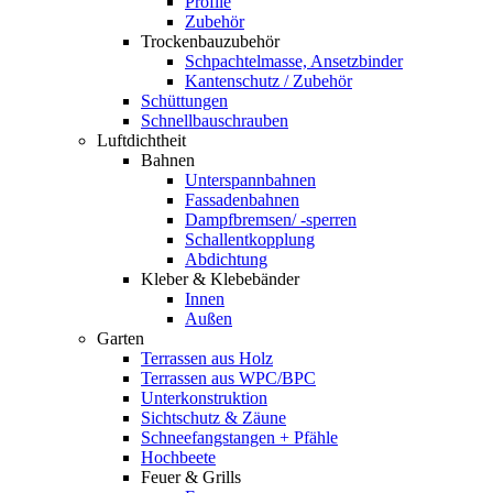
Profile
Zubehör
Trockenbauzubehör
Schpachtelmasse, Ansetzbinder
Kantenschutz / Zubehör
Schüttungen
Schnellbauschrauben
Luftdichtheit
Bahnen
Unterspannbahnen
Fassadenbahnen
Dampfbremsen/ -sperren
Schallentkopplung
Abdichtung
Kleber & Klebebänder
Innen
Außen
Garten
Terrassen aus Holz
Terrassen aus WPC/BPC
Unterkonstruktion
Sichtschutz & Zäune
Schneefangstangen + Pfähle
Hochbeete
Feuer & Grills