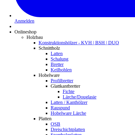
Anmelden
Onlineshop
Holzbau
Konstruktionshölzer - KVH | BSH | DUO
Schnittholz
Latten
Schalung
Bretter
Keilbohlen
Hobelware
Profilbretter
Glattkantbretter
Fichte
Lärche/Douglasie
Latten / Kanthölzer
Rauspund
Hobelware Lärche
Platten
OSB
Dreischichtplatten
Sperrholzplatten