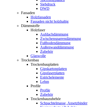
Siebdruck
DWD
Fassaden
Holzfassaden
Fassaden nicht holzhaltig
Dämmstoffe
Holzfaser
Aufdachdämmung
Zwischensparrendämmung
Fußbodendämmung
Außenwanddämmung
Zubehör
Glaswolle
Trockenbau
Trockenbauplatten
Gipskartonplatten
Gipsfaserplatten
Estrichelemente
Lehm
Profile
Profile
Zubehör
Trockenbauzubehör
Schpachtelmasse, Ansetzbinder