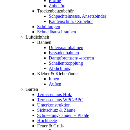
Profile
Zubehör
Trockenbauzubehör
Schpachtelmasse, Ansetzbinder
Kantenschutz / Zubehör
Schüttungen
Schnellbauschrauben
Luftdichtheit
Bahnen
Unterspannbahnen
Fassadenbahnen
Dampfbremsen/ -sperren
Schallentkopplung
Abdichtung
Kleber & Klebebänder
Innen
Außen
Garten
Terrassen aus Holz
Terrassen aus WPC/BPC
Unterkonstruktion
Sichtschutz & Zäune
Schneefangstangen + Pfähle
Hochbeete
Feuer & Grills