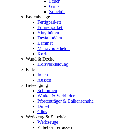
Feuer
Grills
Zubehör
Bodenbeläge
Fertigparkett
Furnierparkett
Vinylböden
Designböden
Laminat
Massivholzdielen
Kork
Wand & Decke
Holzverkleidung
Farben
Innen
Aussen
Befestigung
Schrauben
Winkel & Verbinder
Pfostenträger & Balkenschuhe
Dübel
Clips
Werkzeug & Zubehör
Werkzeuge
Zubehör Terrassen