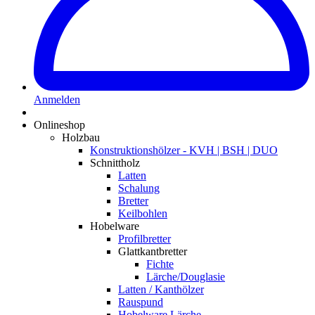
Anmelden
Onlineshop
Holzbau
Konstruktionshölzer - KVH | BSH | DUO
Schnittholz
Latten
Schalung
Bretter
Keilbohlen
Hobelware
Profilbretter
Glattkantbretter
Fichte
Lärche/Douglasie
Latten / Kanthölzer
Rauspund
Hobelware Lärche