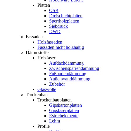
Platten
OSB
Dreischichtplatten
Sperrholzplatten
Siebdruck
DWD
Fassaden
Holzfassaden
Fassaden nicht holzhaltig
Dämmstoffe
Holzfaser
Aufdachdämmung
Zwischensparrendämmung
Fußbodendämmung
Außenwanddämmung
Zubehör
Glaswolle
Trockenbau
Trockenbauplatten
Gipskartonplatten
Gipsfaserplatten
Estrichelemente
Lehm
Profile