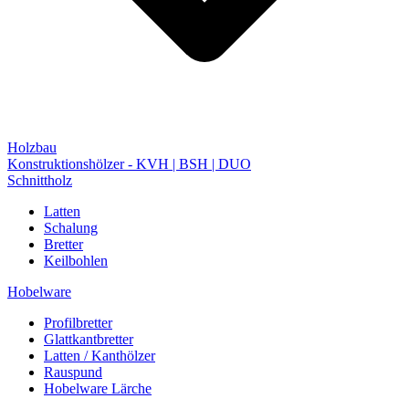
Holzbau
Konstruktionshölzer - KVH | BSH | DUO
Schnittholz
Latten
Schalung
Bretter
Keilbohlen
Hobelware
Profilbretter
Glattkantbretter
Latten / Kanthölzer
Rauspund
Hobelware Lärche