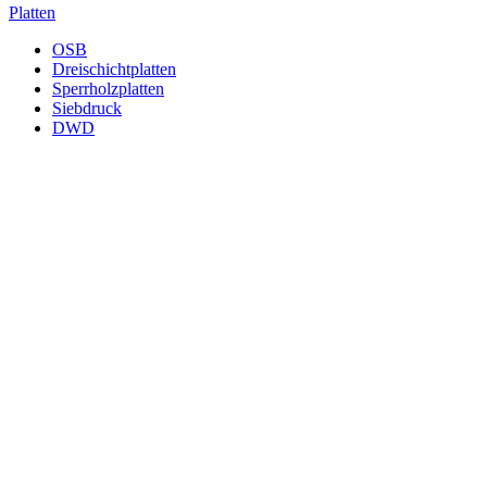
Platten
OSB
Dreischichtplatten
Sperrholzplatten
Siebdruck
DWD