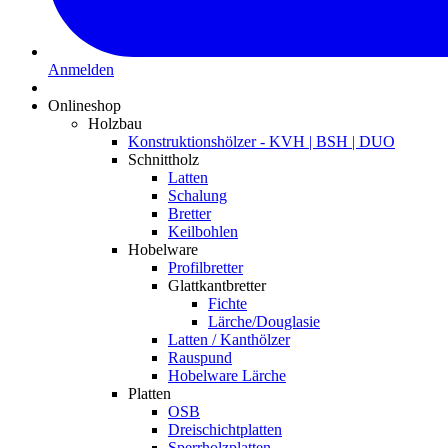
Anmelden
Onlineshop
Holzbau
Konstruktionshölzer - KVH | BSH | DUO
Schnittholz
Latten
Schalung
Bretter
Keilbohlen
Hobelware
Profilbretter
Glattkantbretter
Fichte
Lärche/Douglasie
Latten / Kanthölzer
Rauspund
Hobelware Lärche
Platten
OSB
Dreischichtplatten
Sperrholzplatten