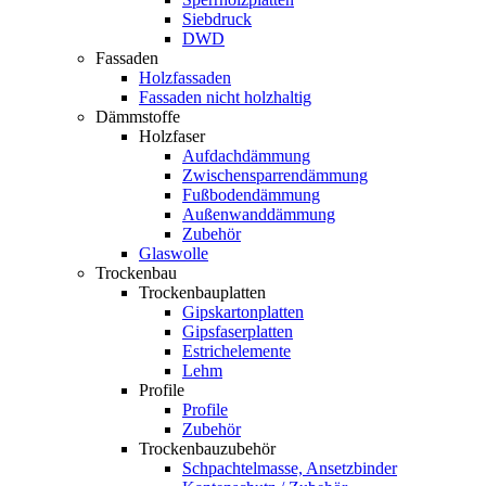
Siebdruck
DWD
Fassaden
Holzfassaden
Fassaden nicht holzhaltig
Dämmstoffe
Holzfaser
Aufdachdämmung
Zwischensparrendämmung
Fußbodendämmung
Außenwanddämmung
Zubehör
Glaswolle
Trockenbau
Trockenbauplatten
Gipskartonplatten
Gipsfaserplatten
Estrichelemente
Lehm
Profile
Profile
Zubehör
Trockenbauzubehör
Schpachtelmasse, Ansetzbinder